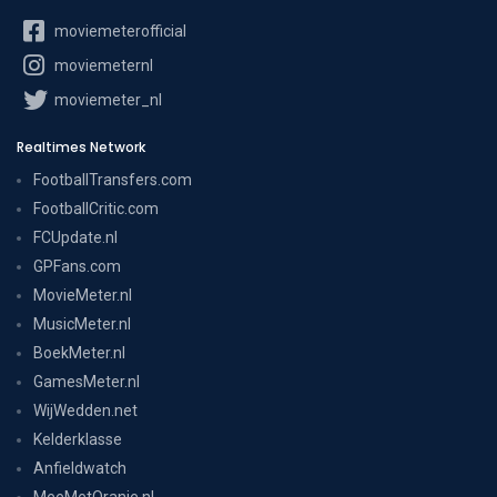
moviemeterofficial
moviemeternl
moviemeter_nl
Realtimes Network
FootballTransfers.com
FootballCritic.com
FCUpdate.nl
GPFans.com
MovieMeter.nl
MusicMeter.nl
BoekMeter.nl
GamesMeter.nl
WijWedden.net
Kelderklasse
Anfieldwatch
MeeMetOranje.nl