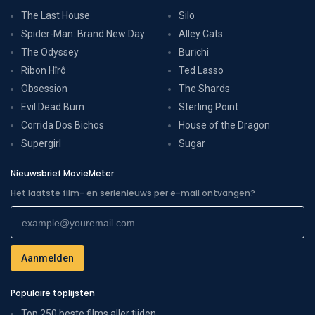
The Last House
Silo
Spider-Man: Brand New Day
Alley Cats
The Odyssey
Burīchi
Ribon Hîrô
Ted Lasso
Obsession
The Shards
Evil Dead Burn
Sterling Point
Corrida Dos Bichos
House of the Dragon
Supergirl
Sugar
Nieuwsbrief MovieMeter
Het laatste film- en serienieuws per e-mail ontvangen?
Populaire toplijsten
Top 250 beste films aller tijden