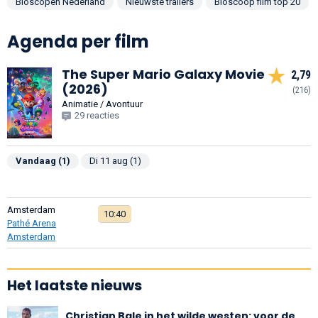
Bioscopen Nederland
Nieuwste trailers
Bioscoop film top 20
Agenda per film
The Super Mario Galaxy Movie
2,79
(2026)
(216)
Animatie / Avontuur
29 reacties
Vandaag (1)
Di 11 aug (1)
Amsterdam
10:40
Pathé Arena
Amsterdam
Het laatste nieuws
Christian Bale in het wilde westen: voor de