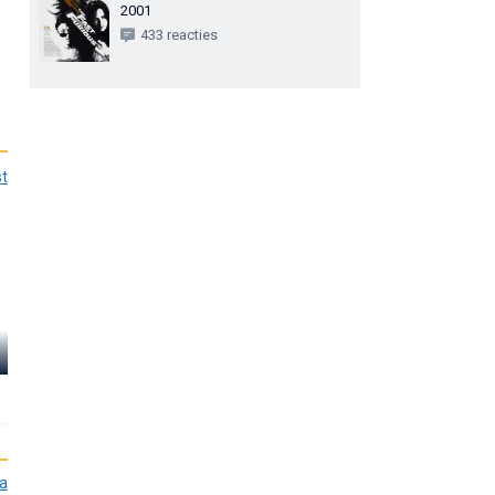
2001
433 reacties
st
Nathalie
Jordana
Emmanuel
Brewster
Sung Kang
Ramsey
Mia Toretto
Han Lue
ia