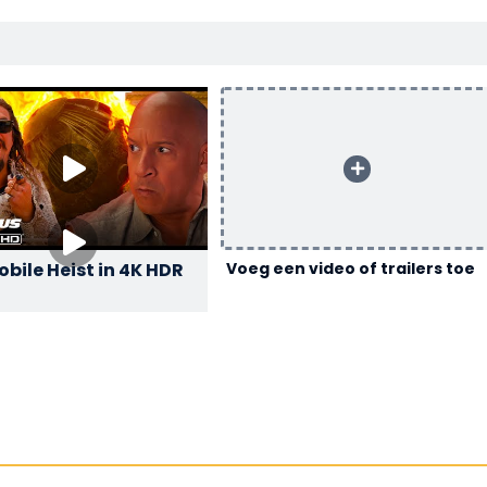
bile Heist in 4K HDR
Voeg een video of trailers toe