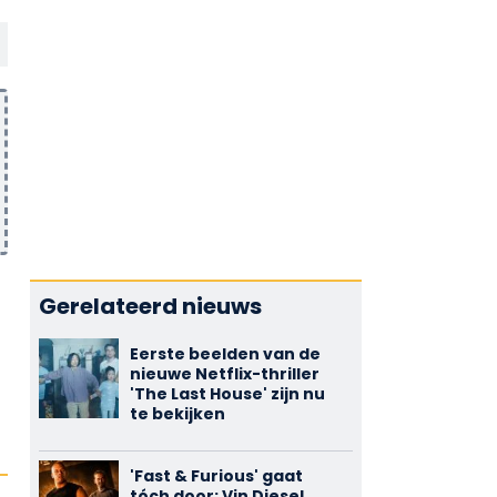
Gerelateerd nieuws
Eerste beelden van de
nieuwe Netflix-thriller
'The Last House' zijn nu
te bekijken
'Fast & Furious' gaat
tóch door: Vin Diesel