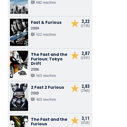
682 reacties
3,22
Fast & Furious
(2195)
2009
522 reacties
2,87
The Fast and the
(2391)
Furious: Tokyo
Drift
2006
563 reacties
2,83
2 Fast 2 Furious
(2965)
2003
463 reacties
3,11
The Fast and the
(3505)
Furious