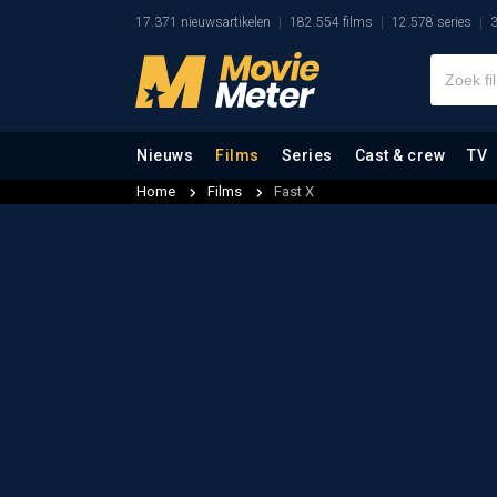
17.371 nieuwsartikelen
182.554 films
12.578 series
3
Nieuws
Films
Series
Cast & crew
TV
Home
Films
Fast X