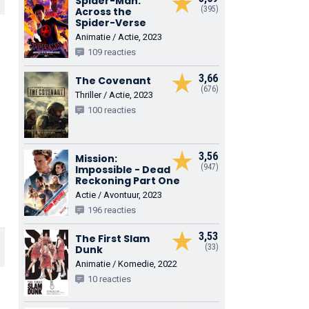
Spider-Man:
(395)
Across the
Spider-Verse
Animatie / Actie, 2023
109 reacties
3,66
The Covenant
(676)
Thriller / Actie, 2023
100 reacties
3,56
Mission:
(947)
Impossible - Dead
Reckoning Part One
Actie / Avontuur, 2023
196 reacties
3,53
The First Slam
(33)
Dunk
Animatie / Komedie, 2022
10 reacties