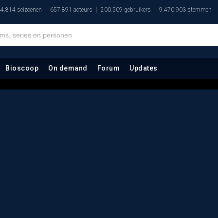
4.814 seizoenen
657.891 acteurs
200.509 gebruikers
9.470.903 stemmen
Bioscoop
On demand
Forum
Updates