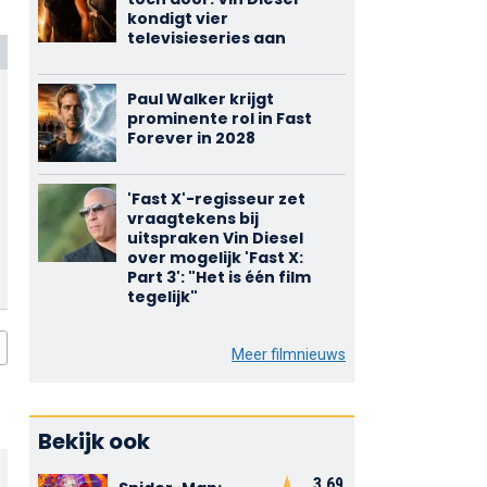
kondigt vier
televisieseries aan
Paul Walker krijgt
prominente rol in Fast
Forever in 2028
'Fast X'-regisseur zet
vraagtekens bij
uitspraken Vin Diesel
over mogelijk 'Fast X:
Part 3': "Het is één film
tegelijk"
Meer filmnieuws
Bekijk ook
3,69