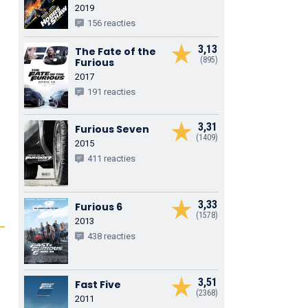
2019
156 reacties
3,13
The Fate of the
(895)
Furious
2017
191 reacties
3,31
Furious Seven
(1409)
2015
411 reacties
3,33
Furious 6
(1578)
2013
438 reacties
3,51
Fast Five
(2368)
2011