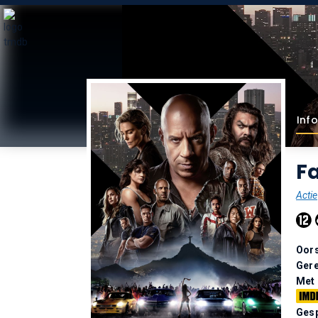
Info
Fa
Actie
Oor
Gere
Met
Gesp