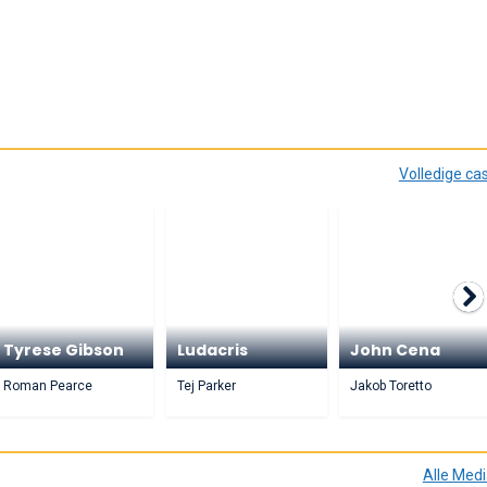
Volledige ca
Tyrese Gibson
Ludacris
John Cena
Roman Pearce
Tej Parker
Jakob Toretto
Alle Med