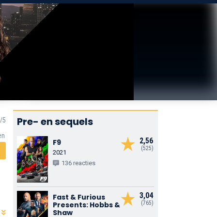
Pre- en sequels
en
2,56
F9
(525)
2021
136 reacties
3,04
Fast & Furious
(765)
Presents: Hobbs &
Shaw