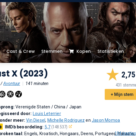
Cast & Crew
Stemmen
Kopen
Statistieken
st X (2023)
2,75
/
Avontuur
|
141 minuten
431 stemm
+ Mijn stem
sprong:
Verenigde Staten / China / Japan
gisseerd door:
Louis Leterrier
 onder meer:
Vin Diesel
,
Michelle Rodriguez
en
Jason Momoa
IMDb beoordeling:
5,7
(148.537)
104 reacties
roken taal:
Engels, Kroatisch, Hongaars, Deens, Portugees, Italiaans,