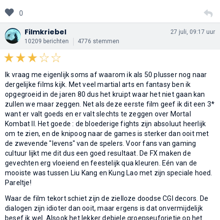
0
Filmkriebel
27 juli, 09:17 uur
10209 berichten
4776 stemmen
Ik vraag me eigenlijk soms af waarom ik als 50 plusser nog naar
dergelijke films kijk. Met veel martial arts en fantasy ben ik
opgegroeid in de jaren 80 dus het kruipt waar het niet gaan kan
zullen we maar zeggen. Net als deze eerste film geef ik dit een 3*
want er valt goeds en er valt slechts te zeggen over Mortal
Kombat II. Het goede : de bloederige fights zijn absoluut heerlijk
om te zien, en de knipoog naar de games is sterker dan ooit met
de zwevende "levens" van de spelers. Voor fans van gaming
cultuur lijkt me dit dus een goed resultaat. De FX maken de
gevechten erg vloeiend en feestelijk qua kleuren. Eén van de
mooiste was tussen Liu Kang en Kung Lao met zijn speciale hoed.
Pareltje!
Waar de film tekort schiet zijn de zielloze doodse CGI decors. De
dialogen zijn idioter dan ooit, maar ergens is dat onvermijdelijk
besef ik wel. Alsook het lekker debiele groepseuforietje op het