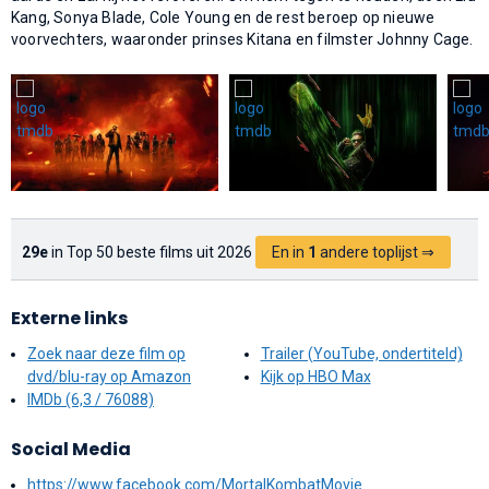
Kang, Sonya Blade, Cole Young en de rest beroep op nieuwe
voorvechters, waaronder prinses Kitana en filmster Johnny Cage.
29e
in Top 50 beste films uit 2026
En in
1
andere toplijst ⇒
Externe links
Zoek naar deze film op
Trailer (YouTube, ondertiteld)
dvd/blu-ray op Amazon
Kijk op HBO Max
IMDb (6,3 / 76088)
Social Media
https://www.facebook.com/MortalKombatMovie