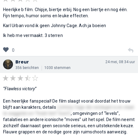
Heerlijke b film. Chipje, biertje erbij. Nog een biertje en nog één.
Fijn tempo, humor soms en leuke effecten.
Karl Urban vond ik geen Johnny Cage. Ach ja boeien
Ik heb me vermaakt. 3 sterren
0
Breur
24 mei, 08:34 uur
356 berichten
1030 stemmen
“Flawless victory”
Een heerlijke fanspecial! De film slaagt vooral doordat het trouw
blijft aan karakters, details
(Johnny Cage die verslagen is en staat
te waggelen en “finish him” hoort)
, omgevingen of “levels”,
fatalaties en andere iconische “moves” uit het spel. De film neemt
zichzelf daarnaast geen seconde serieus, een uitstekende keuze.
Flauwe grappen en de nodige gore zijn ruimschoots aanwezig.