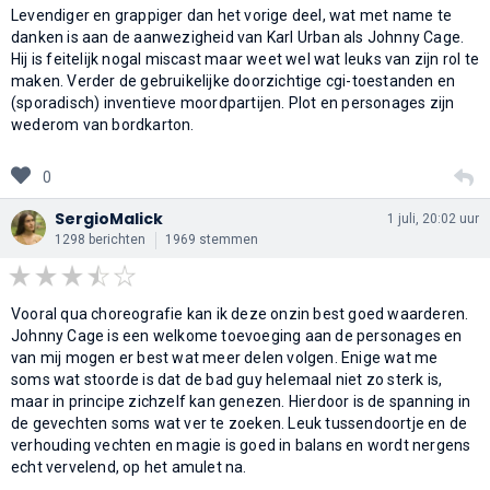
Levendiger en grappiger dan het vorige deel, wat met name te
danken is aan de aanwezigheid van Karl Urban als Johnny Cage.
Hij is feitelijk nogal miscast maar weet wel wat leuks van zijn rol te
maken. Verder de gebruikelijke doorzichtige cgi-toestanden en
(sporadisch) inventieve moordpartijen. Plot en personages zijn
wederom van bordkarton.
0
SergioMalick
1 juli, 20:02 uur
1298 berichten
1969 stemmen
Vooral qua choreografie kan ik deze onzin best goed waarderen.
Johnny Cage is een welkome toevoeging aan de personages en
van mij mogen er best wat meer delen volgen. Enige wat me
soms wat stoorde is dat de bad guy helemaal niet zo sterk is,
maar in principe zichzelf kan genezen. Hierdoor is de spanning in
de gevechten soms wat ver te zoeken. Leuk tussendoortje en de
verhouding vechten en magie is goed in balans en wordt nergens
echt vervelend, op het amulet na.