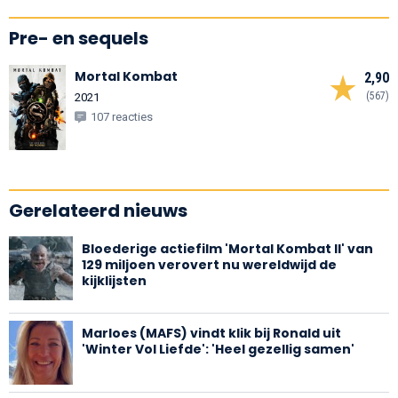
Pre- en sequels
Mortal Kombat
2,90
(567)
2021
107 reacties
Gerelateerd nieuws
Bloederige actiefilm 'Mortal Kombat II' van
129 miljoen verovert nu wereldwijd de
kijklijsten
Marloes (MAFS) vindt klik bij Ronald uit
'Winter Vol Liefde': 'Heel gezellig samen'