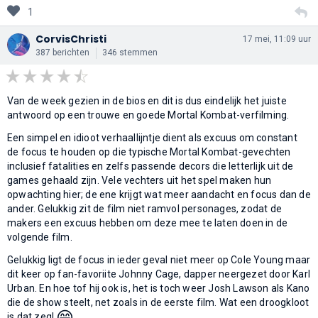
1
CorvisChristi
17 mei, 11:09 uur
387 berichten
346 stemmen
Van de week gezien in de bios en dit is dus eindelijk het juiste
antwoord op een trouwe en goede Mortal Kombat-verfilming.
Een simpel en idioot verhaallijntje dient als excuus om constant
de focus te houden op die typische Mortal Kombat-gevechten
inclusief fatalities en zelfs passende decors die letterlijk uit de
games gehaald zijn. Vele vechters uit het spel maken hun
opwachting hier; de ene krijgt wat meer aandacht en focus dan de
ander. Gelukkig zit de film niet ramvol personages, zodat de
makers een excuus hebben om deze mee te laten doen in de
volgende film.
Gelukkig ligt de focus in ieder geval niet meer op Cole Young maar
dit keer op fan-favoriite Johnny Cage, dapper neergezet door Karl
Urban. En hoe tof hij ook is, het is toch weer Josh Lawson als Kano
die de show steelt, net zoals in de eerste film. Wat een droogkloot
😄
is dat zeg!