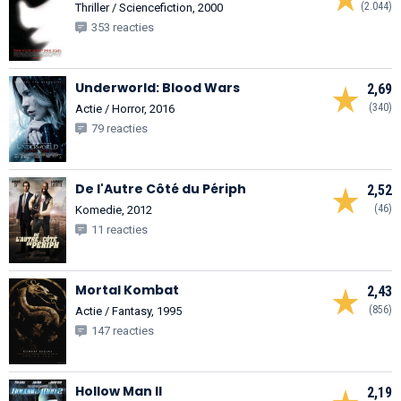
(2.044)
Thriller / Sciencefiction, 2000
353 reacties
Underworld: Blood Wars
2,69
(340)
Actie / Horror, 2016
79 reacties
De l'Autre Côté du Périph
2,52
(46)
Komedie, 2012
11 reacties
Mortal Kombat
2,43
(856)
Actie / Fantasy, 1995
147 reacties
Hollow Man II
2,19