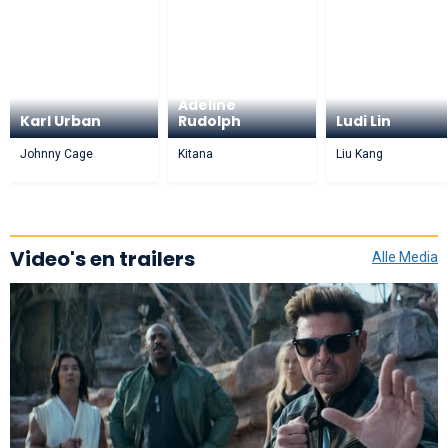
Adeline
Karl Urban
Rudolph
Ludi Lin
Johnny Cage
Kitana
Liu Kang
Video's en trailers
Alle Media