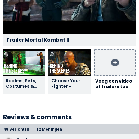
Trailer Mortal Kombat II
Realms, Sets,
Choose Your
Voeg een video
Costumes &
Fighter -
of trailers toe
Worldbuilding -
Behind the
Behind the
Scenes
Scenes
Reviews & comments
48 Berichten
12 Meningen