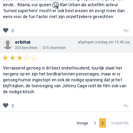
🤐
einde... Kitana, our queen
Karl Urban als actiefilm acteur
'turned superhero' mocht er ook best wezen en zorgt meer dan
eens voor de fun factor met zijn onzelfzekere gevechten.
0
orbital
afgelopen zondag om 15:40 uur
204 berichten
675 stemmen
Verrassend genoeg is dit best onderhoudend, tuurlijk slaat het
nergens op en zijn het bordkartonnen personages, maar er is
genoeg humor ingestopt en ook de nodige spanning dat je het
blijft kijken, de toevoeging van Johnny Cage redt de film ook van
de nodige kitsch.
0
Volgende
Vorige
1
2