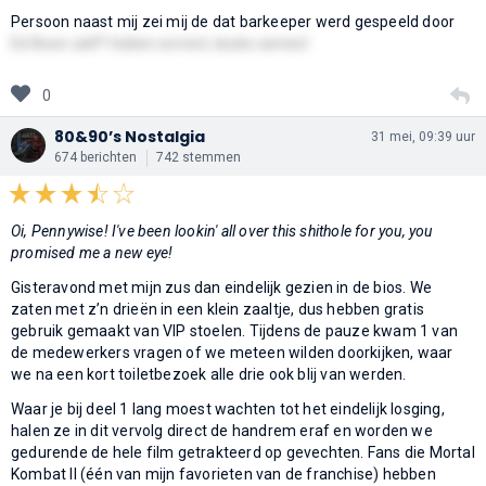
Persoon naast mij zei mij de dat barkeeper werd gespeeld door
Ed Boon zelf? Indien correct, leuke cameo!
0
80&90’s Nostalgia
31 mei, 09:39 uur
674 berichten
742 stemmen
Oi, Pennywise! I've been lookin' all over this shithole for you, you
promised me a new eye!
Gisteravond met mijn zus dan eindelijk gezien in de bios. We
zaten met z’n drieën in een klein zaaltje, dus hebben gratis
gebruik gemaakt van VIP stoelen. Tijdens de pauze kwam 1 van
de medewerkers vragen of we meteen wilden doorkijken, waar
we na een kort toiletbezoek alle drie ook blij van werden.
Waar je bij deel 1 lang moest wachten tot het eindelijk losging,
halen ze in dit vervolg direct de handrem eraf en worden we
gedurende de hele film getrakteerd op gevechten. Fans die Mortal
Kombat II (één van mijn favorieten van de franchise) hebben