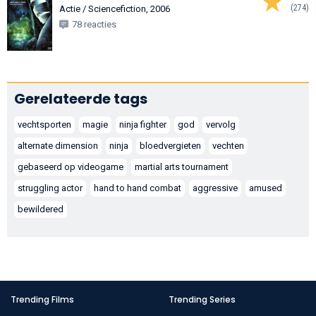
(274)
Actie / Sciencefiction, 2006
78 reacties
Gerelateerde tags
vechtsporten
magie
ninja fighter
god
vervolg
alternate dimension
ninja
bloedvergieten
vechten
gebaseerd op videogame
martial arts tournament
struggling actor
hand to hand combat
aggressive
amused
bewildered
Trending Films
Trending Series