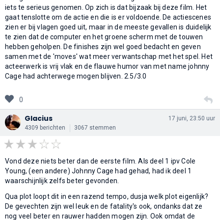
iets te serieus genomen. Op zich is dat bijzaak bij deze film. Het
gaat tenslotte om de actie en die is er voldoende. De actiescenes
zien er bij vlagen goed uit, maar in de meeste gevallen is duidelijk
te zien dat de computer en het groene scherm met de touwen
hebben geholpen. De finishes zijn wel goed bedacht en geven
samen met de 'moves' wat meer verwantschap met het spel. Het
acteerwerk is vrij vlak en de flauwe humor van met name johnny
Cage had achterwege mogen blijven. 2.5/3.0
0
Glacius
17 juni, 23:50 uur
4309 berichten
3067 stemmen
Vond deze niets beter dan de eerste film. Als deel 1 ipv Cole
Young, (een andere) Johnny Cage had gehad, had ik deel 1
waarschijnlijk zelfs beter gevonden.
Qua plot loopt dit in een razend tempo, dusja welk plot eigenlijk?
De gevechten zijn wel leuk en de fatality's ook, ondanks dat ze
nog veel beter en rauwer hadden mogen zijn. Ook omdat de