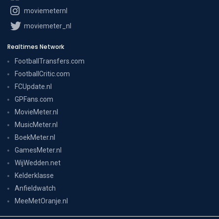
moviemeternl
moviemeter_nl
Realtimes Network
FootballTransfers.com
FootballCritic.com
FCUpdate.nl
GPFans.com
MovieMeter.nl
MusicMeter.nl
BoekMeter.nl
GamesMeter.nl
WijWedden.net
Kelderklasse
Anfieldwatch
MeeMetOranje.nl