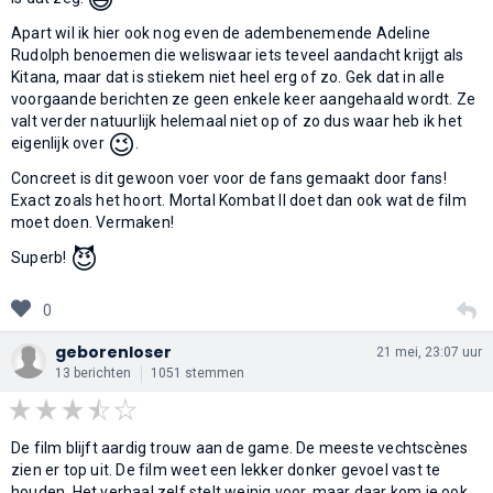
Apart wil ik hier ook nog even de adembenemende Adeline
Rudolph benoemen die weliswaar iets teveel aandacht krijgt als
Kitana, maar dat is stiekem niet heel erg of zo. Gek dat in alle
voorgaande berichten ze geen enkele keer aangehaald wordt. Ze
valt verder natuurlijk helemaal niet op of zo dus waar heb ik het
😉
eigenlijk over
.
Concreet is dit gewoon voer voor de fans gemaakt door fans!
Exact zoals het hoort. Mortal Kombat II doet dan ook wat de film
moet doen. Vermaken!
😈
Superb!
0
geborenloser
21 mei, 23:07 uur
13 berichten
1051 stemmen
De film blijft aardig trouw aan de game. De meeste vechtscènes
zien er top uit. De film weet een lekker donker gevoel vast te
houden. Het verhaal zelf stelt weinig voor, maar daar kom je ook