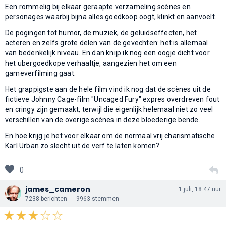
Een rommelig bij elkaar geraapte verzameling scènes en
personages waarbij bijna alles goedkoop oogt, klinkt en aanvoelt.
De pogingen tot humor, de muziek, de geluidseffecten, het
acteren en zelfs grote delen van de gevechten: het is allemaal
van bedenkelijk niveau. En dan knijp ik nog een oogje dicht voor
het ubergoedkope verhaaltje, aangezien het om een
gameverfilming gaat.
Het grappigste aan de hele film vind ik nog dat de scènes uit de
fictieve Johnny Cage-film "Uncaged Fury" expres overdreven fout
en cringy zijn gemaakt, terwijl die eigenlijk helemaal niet zo veel
verschillen van de overige scènes in deze bloederige bende.
En hoe krijg je het voor elkaar om de normaal vrij charismatische
Karl Urban zo slecht uit de verf te laten komen?
0
james_cameron
1 juli, 18:47 uur
7238 berichten
9963 stemmen