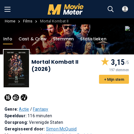
Home
Films
Mortal Kombat II
Info
Cast & Crew
Stemmen
Statistieken
3,15
Mortal Kombat II
(2026)
197 stemmen
+ Mijn stem
Genre:
Actie
/
Fantasy
Speelduur:
116 minuten
Oorsprong:
Verenigde Staten
Geregisseerd door:
Simon McQuoid