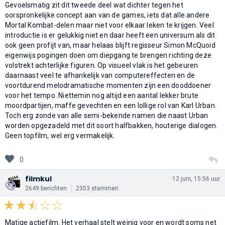
Gevoelsmatig zit dit tweede deel wat dichter tegen het
oorspronkelijke concept aan van de games, iets dat alle andere
Mortal Kombat-delen maar niet voor elkaar leken te krijgen. Veel
introductie is er gelukkig niet en daar heeft een universum als dit
ook geen profijt van, maar helaas blijft regisseur Simon McQuoid
eigenwijs pogingen doen om diepgang te brengen richting deze
volstrekt achterlijke figuren. Op visueel vlak is het gebeuren
daarnaast veel te afhankelijk van computereffecten en de
voortdurend melodramatische momenten zijn een dooddoener
voor het tempo. Niettemin nog altijd een aantal lekker brute
moordpartijen, maffe gevechten en een lollige rol van Karl Urban.
Toch erg zonde van alle semi-bekende namen die naast Urban
worden opgezadeld met dit soort halfbakken, houterige dialogen.
Geen topfilm, wel erg vermakelijk.
0
filmkul
12 juni, 15:56 uur
2649 berichten
2353 stemmen
Matige actiefilm. Het verhaal stelt weinig voor en wordt soms net