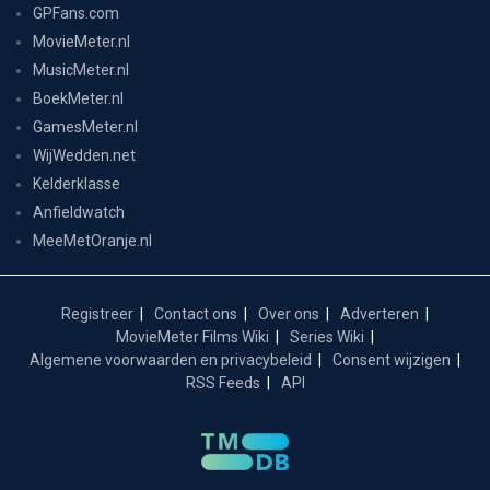
GPFans.com
MovieMeter.nl
MusicMeter.nl
BoekMeter.nl
GamesMeter.nl
WijWedden.net
Kelderklasse
Anfieldwatch
MeeMetOranje.nl
Registreer
Contact ons
Over ons
Adverteren
MovieMeter Films Wiki
Series Wiki
Algemene voorwaarden en privacybeleid
Consent wijzigen
RSS Feeds
API