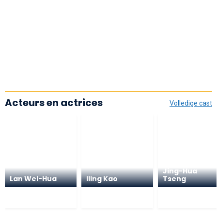
Acteurs en actrices
Volledige cast
Jing-Hua
Lan Wei-Hua
Iling Kao
Tseng