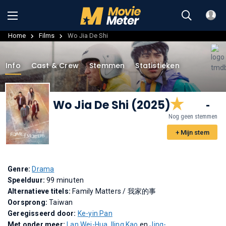
Home
Films
Wo Jia De Shi
Info
Cast & Crew
Stemmen
Statistieken
Wo Jia De Shi (2025)
-
Nog geen stemmen
+ Mijn stem
Genre:
Drama
Speelduur:
99 minuten
Alternatieve titels:
Family Matters
/
我家的事
Oorsprong:
Taiwan
Geregisseerd door:
Ke-yin Pan
Met onder meer:
Lan Wei-Hua
,
Iling Kao
en
Jing-