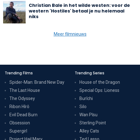
Christian Bale in het wilde westen: voor de
western 'Hostiles' betaal je nu helemaal
niks
Meer filmnieuws
Trending Films
Trending Series
Spider-Man: Brand New Day
House of the Dragon
The Last House
Special Ops: Lioness
The Odyssey
Burīchi
Ribon Hîrô
Silo
Evil Dead Burn
Wan Pīsu
Obsession
Sterling Point
Supergirl
Alley Cats
Project Hail Mary
Ted Lasso