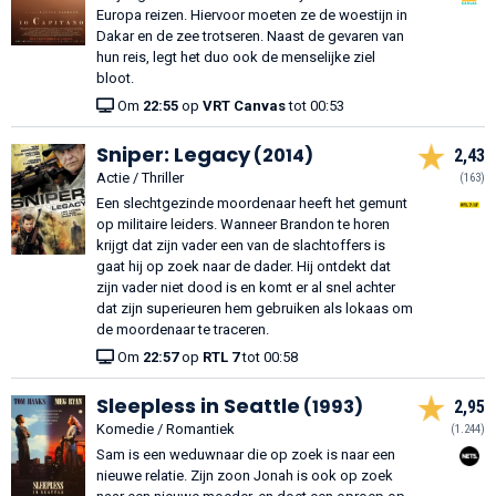
Europa reizen. Hiervoor moeten ze de woestijn in
Dakar en de zee trotseren. Naast de gevaren van
hun reis, legt het duo ook de menselijke ziel
bloot.
Om
22:55
op
VRT Canvas
tot 00:53
Sniper: Legacy
(2014)
2,43
Actie / Thriller
(163)
Een slechtgezinde moordenaar heeft het gemunt
op militaire leiders. Wanneer Brandon te horen
krijgt dat zijn vader een van de slachtoffers is
gaat hij op zoek naar de dader. Hij ontdekt dat
zijn vader niet dood is en komt er al snel achter
dat zijn superieuren hem gebruiken als lokaas om
de moordenaar te traceren.
Om
22:57
op
RTL 7
tot 00:58
Sleepless in Seattle
(1993)
2,95
Komedie / Romantiek
(1.244)
Sam is een weduwnaar die op zoek is naar een
nieuwe relatie. Zijn zoon Jonah is ook op zoek