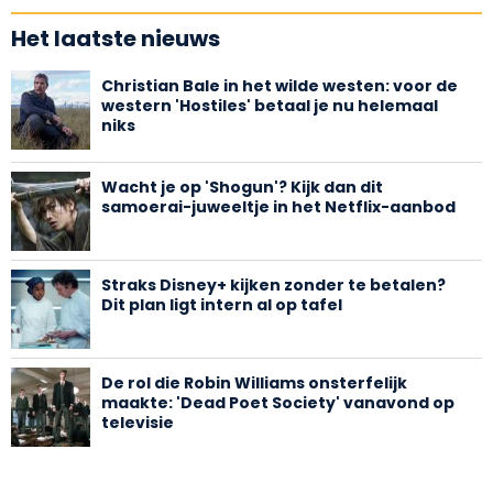
Het laatste nieuws
Christian Bale in het wilde westen: voor de
western 'Hostiles' betaal je nu helemaal
niks
Wacht je op 'Shogun'? Kijk dan dit
samoerai-juweeltje in het Netflix-aanbod
Straks Disney+ kijken zonder te betalen?
Dit plan ligt intern al op tafel
De rol die Robin Williams onsterfelijk
maakte: 'Dead Poet Society' vanavond op
televisie