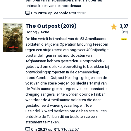
verhoren van alle passagiers, met als doel het
ontmaskeren van de moordenaar.
Om
20:26
op
Veronica
tot 22:35
The Outpost
(2019)
3,07
Oorlog / Actie
(498)
De film vertelt het verhaal van de 53 Amerikaanse
soldaten die tijdens Operation Enduring Freedom
tegen een strijdkracht van ongeveer 400 vijandige
opstandelingen in het noordoosten van
Afghanistan hebben gestreden. Oorspronkelijk
gebouwd om de lokale bevolking te betrekken bij
ontwikkelingsprojecten in de gemeenschap,
stond Combat Outpost Keating - gelegen aan de
voet van drie steile bergen op slechts 14 mijl van
de Pakistaanse grens - tegenover een constante
dreiging aangevallen te worden door de Taliban,
waardoor de Amerikaanse soldaten die daar
gestationeerd waren gevaar liepen. Toen
uiteindelijk werd besloten om de basis te sluiten,
ontdekte de Taliban dit en besloten ze een
statement te maken.
Om
20:27
op
RTL 7
tot 22:57