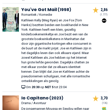
You've Got Mail
(1998)
2,86
Romantiek / Komedie
(1.777)
Kathleen Kelly (Meg Ryan) en Joe Fox (Tom
Hanks) bezitten beiden een boekhandel in New
York. Kathleen heeft een klein, gezellig
kinderboekenwinkeltje en Joe bezit een van de
grootste boekwinkelketens in Manhattan dat
door zijn gigantische kortingen elke concurrent in
de buurt uit de markt prijst. Joe en Kathleen zijn in
het dagelijks leven dan ook elkaars vijand. Maar
zowel Kathleen als Joe hebben op het Internet
hun grote liefde gevonden. Dagelijks chatten ze
met elkaar zonder dat ze elkaars identiteit
kennen. Dan blijkt dat Joe en Kathleen achter de
pseudoniemen schuilgaan, met alle romantische
ontwikkelingen als gevolg.
Om
20:30
op
NET 5
tot 23:04
Io Capitano
(2023)
3,70
Drama / Avontuur
(136)
De jongemannen Moussa en Seydou willen naar