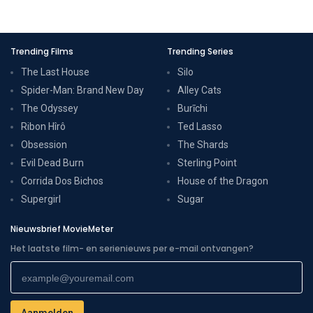
Trending Films
Trending Series
The Last House
Silo
Spider-Man: Brand New Day
Alley Cats
The Odyssey
Burīchi
Ribon Hîrô
Ted Lasso
Obsession
The Shards
Evil Dead Burn
Sterling Point
Corrida Dos Bichos
House of the Dragon
Supergirl
Sugar
Nieuwsbrief MovieMeter
Het laatste film- en serienieuws per e-mail ontvangen?