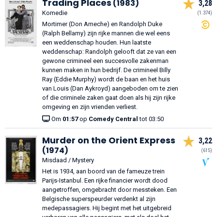
Trading Places
(1983)
3,28
Komedie
(1.374)
Mortimer (Don Ameche) en Randolph Duke
(Ralph Bellamy) zijn rijke mannen die wel eens
een weddenschap houden. Hun laatste
weddenschap: Randolph gelooft dat ze van een
gewone crimineel een succesvolle zakenman
kunnen maken in hun bedrijf. De crimineel Billy
Ray (Eddie Murphy) wordt de baan en het huis
van Louis (Dan Aykroyd) aangeboden om te zien
of die criminele zaken gaat doen als hij zijn rijke
omgeving en zijn vrienden verliest.
Om
01:57
op
Comedy Central
tot 03:50
Murder on the Orient Express
3,22
(1974)
(615)
Misdaad / Mystery
Het is 1934, aan boord van de fameuze trein
Parijs-Istanbul. Een rijke financier wordt dood
aangetroffen, omgebracht door messteken. Een
Belgische superspeurder verdenkt al zijn
medepassagiers. Hij begint met het uitgebreid