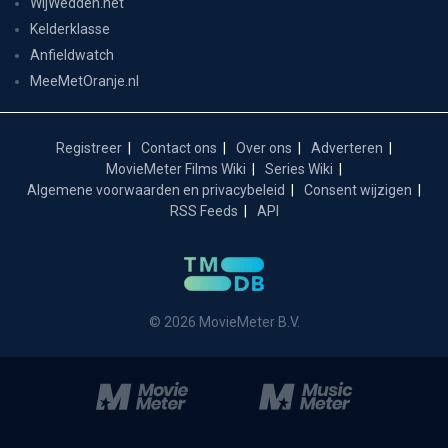
WijWedden.net
Kelderklasse
Anfieldwatch
MeeMetOranje.nl
Registreer
Contact ons
Over ons
Adverteren
MovieMeter Films Wiki
Series Wiki
Algemene voorwaarden en privacybeleid
Consent wijzigen
RSS Feeds
API
© 2026 MovieMeter B.V.