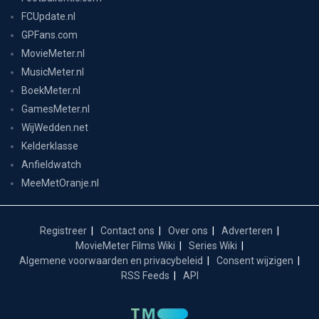
FCUpdate.nl
GPFans.com
MovieMeter.nl
MusicMeter.nl
BoekMeter.nl
GamesMeter.nl
WijWedden.net
Kelderklasse
Anfieldwatch
MeeMetOranje.nl
Registreer
Contact ons
Over ons
Adverteren
MovieMeter Films Wiki
Series Wiki
Algemene voorwaarden en privacybeleid
Consent wijzigen
RSS Feeds
API