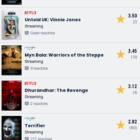
3.50
Untold UK: Vinnie Jones
(2)
Streaming
Geen reacties
3.45
Myn Bala: Warriors of the Steppe
(10)
Streaming
9 reacties
3.12
Dhurandhar: The Revenge
(4)
Streaming
2 reacties
2.82
Terrifier
(463)
Streaming
121 reacties