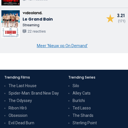
3.21
Le Grand Bain
(171)
Streaming
22 reacties
Meer 'Nieuw op On Demand'
Trending Films
Trending Series
The Last House
Silo
Spider-Man: Brand New Day
Alley Cats
The Odyssey
Burīchi
Ribon Hîrô
Ted Lasso
Obsession
The Shards
Evil Dead Burn
Sterling Point