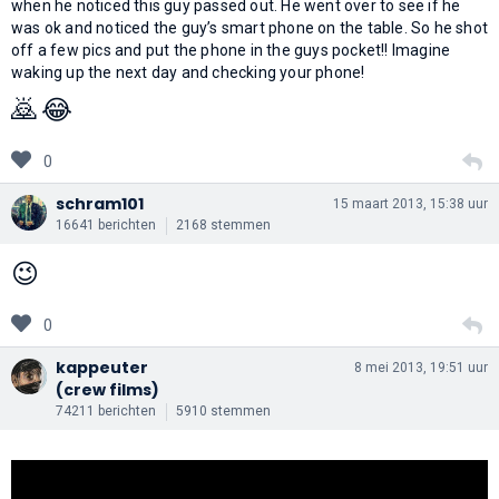
when he noticed this guy passed out. He went over to see if he
was ok and noticed the guy’s smart phone on the table. So he shot
off a few pics and put the phone in the guys pocket!! Imagine
waking up the next day and checking your phone!
🙇
😂
0
schram101
15 maart 2013, 15:38 uur
16641 berichten
2168 stemmen
😉
0
kappeuter
8 mei 2013, 19:51 uur
(crew films)
74211 berichten
5910 stemmen