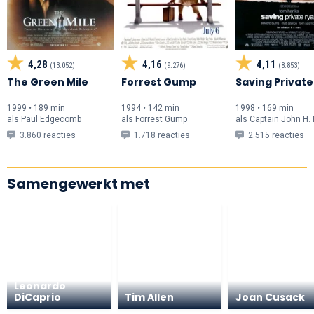
4,28
4,16
4,11
(13.052)
(9.276)
(8.853)
The Green Mile
Forrest Gump
Saving Private
1999 • 189 min
1994 • 142 min
1998 • 169 min
als
Paul Edgecomb
als
Forrest Gump
als
Captain John H. 
3.860 reacties
1.718 reacties
2.515 reacties
Samengewerkt met
Leonardo
DiCaprio
Tim Allen
Joan Cusack