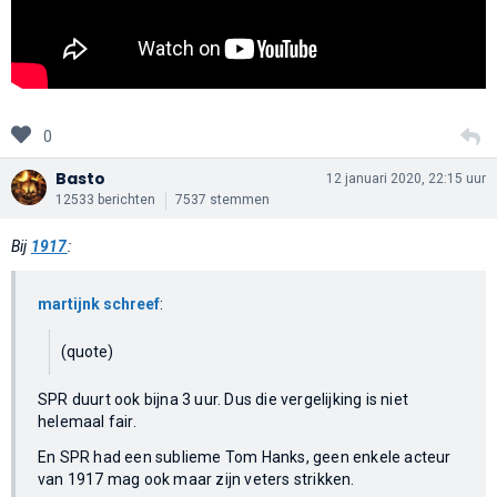
0
Basto
12 januari 2020, 22:15 uur
12533 berichten
7537 stemmen
Bij
1917
:
martijnk schreef
:
(quote)
SPR duurt ook bijna 3 uur. Dus die vergelijking is niet
helemaal fair.
En SPR had een sublieme Tom Hanks, geen enkele acteur
van 1917 mag ook maar zijn veters strikken.