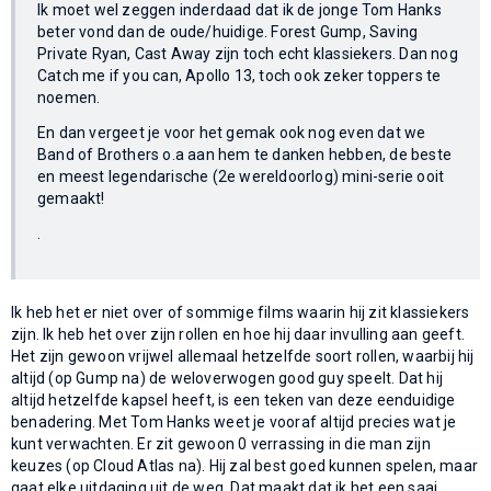
Ik moet wel zeggen inderdaad dat ik de jonge Tom Hanks
beter vond dan de oude/huidige. Forest Gump, Saving
Private Ryan, Cast Away zijn toch echt klassiekers. Dan nog
Catch me if you can, Apollo 13, toch ook zeker toppers te
noemen.
En dan vergeet je voor het gemak ook nog even dat we
Band of Brothers o.a aan hem te danken hebben, de beste
en meest legendarische (2e wereldoorlog) mini-serie ooit
gemaakt!
.
Ik heb het er niet over of sommige films waarin hij zit klassiekers
zijn. Ik heb het over zijn rollen en hoe hij daar invulling aan geeft.
Het zijn gewoon vrijwel allemaal hetzelfde soort rollen, waarbij hij
altijd (op Gump na) de weloverwogen good guy speelt. Dat hij
altijd hetzelfde kapsel heeft, is een teken van deze eenduidige
benadering. Met Tom Hanks weet je vooraf altijd precies wat je
kunt verwachten. Er zit gewoon 0 verrassing in die man zijn
keuzes (op Cloud Atlas na). Hij zal best goed kunnen spelen, maar
gaat elke uitdaging uit de weg. Dat maakt dat ik het een saai