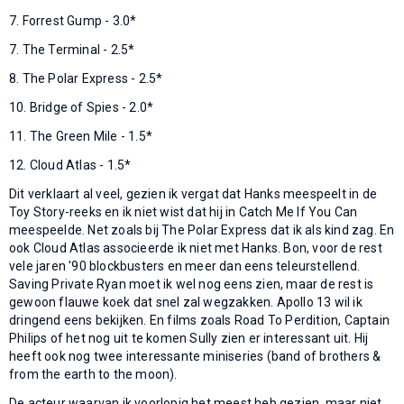
7. Forrest Gump - 3.0*
7. The Terminal - 2.5*
8. The Polar Express - 2.5*
10. Bridge of Spies - 2.0*
11. The Green Mile - 1.5*
12. Cloud Atlas - 1.5*
Dit verklaart al veel, gezien ik vergat dat Hanks meespeelt in de
Toy Story-reeks en ik niet wist dat hij in Catch Me If You Can
meespeelde. Net zoals bij The Polar Express dat ik als kind zag. En
ook Cloud Atlas associeerde ik niet met Hanks. Bon, voor de rest
vele jaren '90 blockbusters en meer dan eens teleurstellend.
Saving Private Ryan moet ik wel nog eens zien, maar de rest is
gewoon flauwe koek dat snel zal wegzakken. Apollo 13 wil ik
dringend eens bekijken. En films zoals Road To Perdition, Captain
Philips of het nog uit te komen Sully zien er interessant uit. Hij
heeft ook nog twee interessante miniseries (band of brothers &
from the earth to the moon).
De acteur waarvan ik voorlopig het meest heb gezien, maar niet