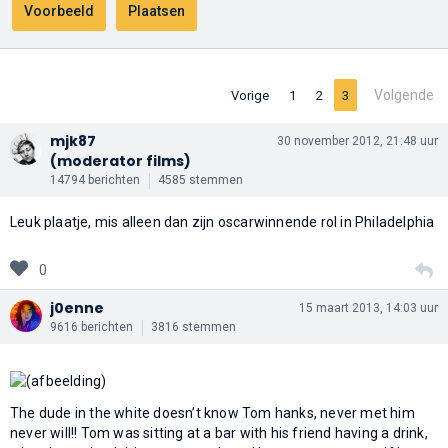
Volgende
Vorige
1
2
3
mjk87
30 november 2012, 21:48 uur
(moderator films)
14794 berichten
4585 stemmen
Leuk plaatje, mis alleen dan zijn oscarwinnende rol in Philadelphia
0
j0enne
15 maart 2013, 14:03 uur
9616 berichten
3816 stemmen
The dude in the white doesn’t know Tom hanks, never met him
never will!! Tom was sitting at a bar with his friend having a drink,