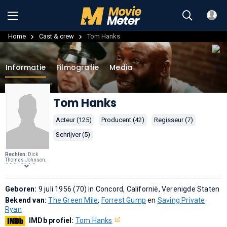
Home
Cast & crew
Tom Hanks
Informatie
Filmografie
Media
Tom Hanks
Acteur (125)
Producent (42)
Regisseur (7)
Schrijver (5)
Rechten:
Dick
Thomas Johnson,
CC BY-SA 2.5
, via
Wikimedia
Commons
.
Geboren:
9 juli 1956 (70) in Concord, Californië, Verenigde Staten
Bekend van:
The Green Mile
,
Forrest Gump
en
Saving Private
Ryan
IMDb profiel:
Tom Hanks