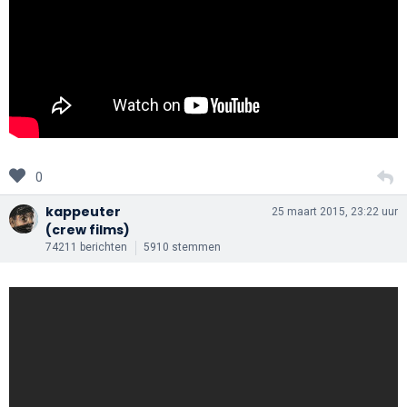
0
kappeuter
25 maart 2015, 23:22 uur
(crew films)
74211 berichten
5910 stemmen