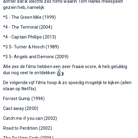
achter dat ik slechts zes films waarin Tom Hanks meespeelt
gezien heb, namelijk:
*5 - The Green Mile (1999)
*4 - The Terminal (2004)
*4 - Captain Phillips (2013)
*3.5- Turner & Hooch (1989)
*3.5- Angels and Demons (2009)
Alle zes de films hebben een zeer fraaie score, ik heb gelukkig
👍
dus nog veel te ontdekken
De volgende vijf films hoop ik zo spoedig mogelijk te kijken (allen
staan op Netflix):
Forrest Gump (1994)
Cast away (2000)
Catch me if you can (2002)
Road to Perdition (2002)
The Da Vinci Code (2006)