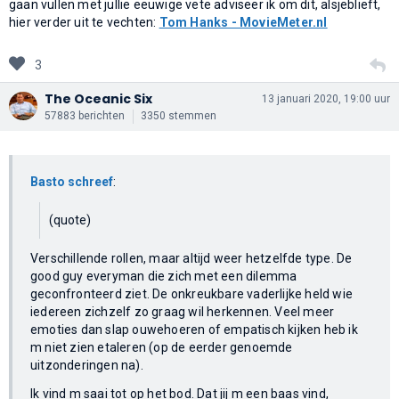
gaan vullen met jullie eeuwige vete adviseer ik om dit, alsjeblieft,
hier verder uit te vechten:
Tom Hanks - MovieMeter.nl
3
The Oceanic Six
13 januari 2020, 19:00 uur
57883 berichten
3350 stemmen
Basto schreef
:
(quote)
Verschillende rollen, maar altijd weer hetzelfde type. De
good guy everyman die zich met een dilemma
geconfronteerd ziet. De onkreukbare vaderlijke held wie
iedereen zichzelf zo graag wil herkennen. Veel meer
emoties dan slap ouwehoeren of empatisch kijken heb ik
m niet zien etaleren (op de eerder genoemde
uitzonderingen na).
Ik vind m saai tot op het bod. Dat jij m een baas vind,