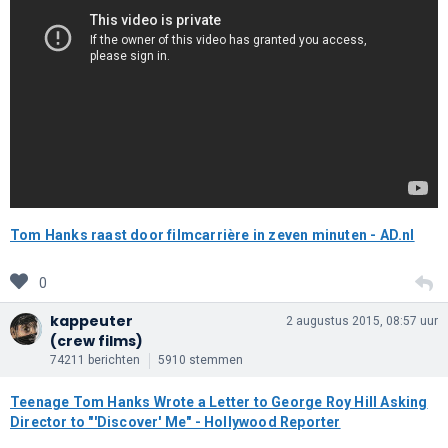
Tom Hanks raast door filmcarrière in zeven minuten - AD.nl
0
kappeuter
2 augustus 2015, 08:57 uur
(crew films)
74211 berichten
5910 stemmen
Teenage Tom Hanks Wrote a Letter to George Roy Hill Asking
Director to "'Discover' Me" - Hollywood Reporter