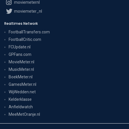
moviemeternl
moviemeter_nl
Realtimes Network
FootballTransfers.com
FootballCritic.com
FCUpdate.nl
GPFans.com
MovieMeter.nl
MusicMeter.nl
BoekMeter.nl
GamesMeter.nl
WijWedden.net
Kelderklasse
Anfieldwatch
MeeMetOranje.nl