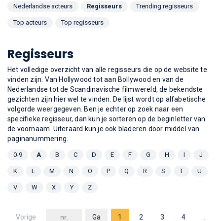
Nederlandse acteurs
Regisseurs
Trending regisseurs
Top acteurs
Top regisseurs
Regisseurs
Het volledige overzicht van alle regisseurs die op de website te
vinden zijn. Van Hollywood tot aan Bollywood en van de
Nederlandse tot de Scandinavische filmwereld, de bekendste
gezichten zijn hier wel te vinden. De lijst wordt op alfabetische
volgorde weergegeven. Ben je echter op zoek naar een
specifieke regisseur, dan kun je sorteren op de beginletter van
de voornaam. Uiteraard kun je ook bladeren door middel van
paginanummering.
0-9
A
B
C
D
E
F
G
H
I
J
K
L
M
N
O
P
Q
R
S
T
U
V
W
X
Y
Z
Vorige
1
2
3
4
…