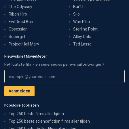
The Odyssey
Burīchi
Ribon Hîrô
Silo
Evil Dead Burn
Wan Pīsu
Obsession
Sterling Point
Supergirl
Alley Cats
Project Hail Mary
Ted Lasso
Nieuwsbrief MovieMeter
Het laatste film- en serienieuws per e-mail ontvangen?
Populaire toplijsten
Top 250 beste films aller tijden
Top 250 beste sciencefiction films aller tijden
Top 250 beste thriller films aller tijden