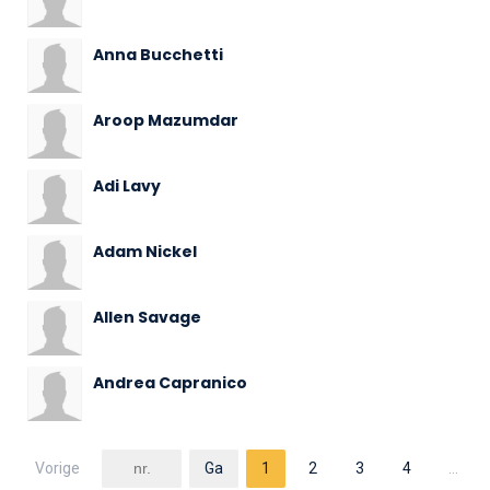
Anna Bucchetti
Aroop Mazumdar
Adi Lavy
Adam Nickel
Allen Savage
Andrea Capranico
Vorige
1
2
3
4
…