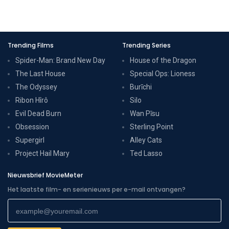
Trending Films
Trending Series
Spider-Man: Brand New Day
House of the Dragon
The Last House
Special Ops: Lioness
The Odyssey
Burīchi
Ribon Hîrô
Silo
Evil Dead Burn
Wan Pīsu
Obsession
Sterling Point
Supergirl
Alley Cats
Project Hail Mary
Ted Lasso
Nieuwsbrief MovieMeter
Het laatste film- en serienieuws per e-mail ontvangen?