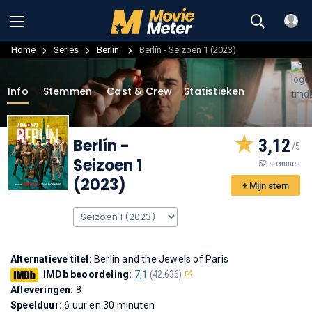
Home
Series
Berlín
Berlín - Seizoen 1 (2023)
Info
Stemmen
Cast & Crew
Statistieken
Berlín
-
3,12
Seizoen 1
52 stemmen
(2023)
+ Mijn stem
Alternatieve titel:
Berlin and the Jewels of Paris
IMDb beoordeling:
7,1
(42.636)
Afleveringen:
8
Speelduur:
6 uur en 30 minuten