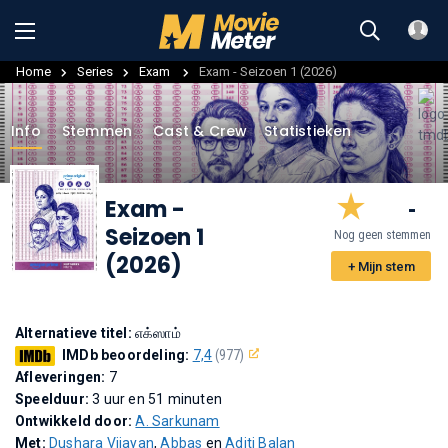
Home
Series
Exam
Exam - Seizoen 1 (2026)
Info
Stemmen
Cast & Crew
Statistieken
Exam
-
-
Seizoen 1
Nog geen stemmen
(2026)
+ Mijn stem
Alternatieve titel:
எக்ஸாம்
IMDb beoordeling:
7,4
(977)
Afleveringen:
7
Speelduur:
3 uur en 51 minuten
Ontwikkeld door:
A. Sarkunam
Met:
Dushara Vijayan
,
Abbas
en
Aditi Balan