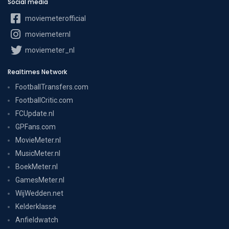
Social media
moviemeterofficial
moviemeternl
moviemeter_nl
Realtimes Network
FootballTransfers.com
FootballCritic.com
FCUpdate.nl
GPFans.com
MovieMeter.nl
MusicMeter.nl
BoekMeter.nl
GamesMeter.nl
WijWedden.net
Kelderklasse
Anfieldwatch