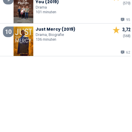
You (2019)
(570)
Drama
101 minuten
95
Just Mercy (2019)
3,72
10
Drama, Biografie
(568)
136 minuten
62