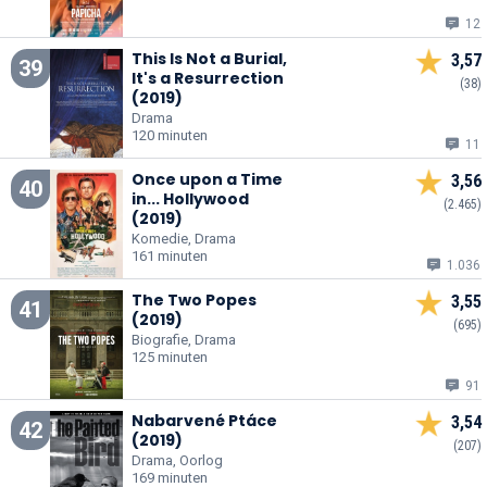
12
This Is Not a Burial,
3,57
39
It's a Resurrection
(38)
(2019)
Drama
120 minuten
11
Once upon a Time
3,56
40
in... Hollywood
(2.465)
(2019)
Komedie, Drama
161 minuten
1.036
The Two Popes
3,55
41
(2019)
(695)
Biografie, Drama
125 minuten
91
Nabarvené Ptáce
3,54
42
(2019)
(207)
Drama, Oorlog
169 minuten