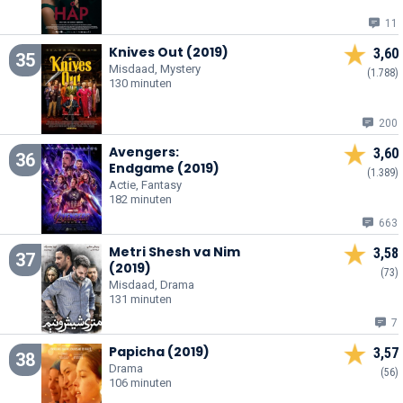
11
Knives Out (2019)
3,60
35
Misdaad, Mystery
(1.788)
130 minuten
200
Avengers:
3,60
36
Endgame (2019)
(1.389)
Actie, Fantasy
182 minuten
663
Metri Shesh va Nim
3,58
37
(2019)
(73)
Misdaad, Drama
131 minuten
7
Papicha (2019)
3,57
38
Drama
(56)
106 minuten