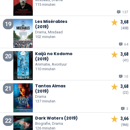
115 minuten
137
Les Misérables
3,68
19
(2019)
(408)
Drama, Misdaad
102 minuten
64
Kaijû no Kodomo
3,68
20
(2019)
(41)
Animatie, Avontuur
110 minuten
10
Tantas Almas
3,68
21
(2019)
(22)
Drama
137 minuten
3
Dark Waters (2019)
3,66
22
Biografie, Drama
(966)
126 minuten