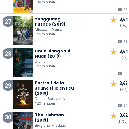
139 minuten
22
Yangguang
3,64
27
Puzhao (2019)
(165)
Misdaad, Drama
156 minuten
29
Chun Jiang Shui
3,64
28
Nuan (2019)
(44)
Drama
150 minuten
11
Portrait de la
3,63
29
Jeune Fille en Feu
(541)
(2019)
Drama, Romantiek
120 minuten
94
The Irishman
3,62
30
(2019)
(1.735)
Biografie, Misdaad