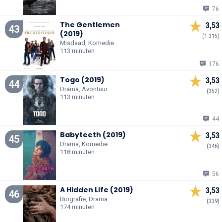
76
The Gentlemen
3,53
43
(2019)
(1.315)
Misdaad, Komedie
113 minuten
176
Togo (2019)
3,53
44
Drama, Avontuur
(352)
113 minuten
44
Babyteeth (2019)
3,53
45
Drama, Komedie
(346)
118 minuten
56
A Hidden Life (2019)
3,53
46
Biografie, Drama
(339)
174 minuten