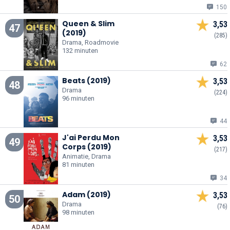
150
Queen & Slim
3,53
47
(2019)
(285)
Drama, Roadmovie
132 minuten
62
Beats (2019)
3,53
48
Drama
(224)
96 minuten
44
J'ai Perdu Mon
3,53
49
Corps (2019)
(217)
Animatie, Drama
81 minuten
34
Adam (2019)
3,53
50
Drama
(76)
98 minuten