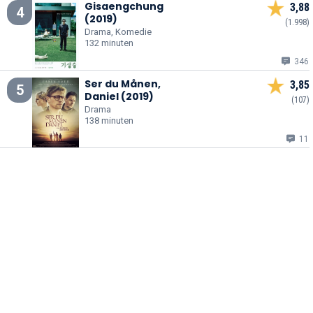
Gisaengchung
3,88
4
(2019)
(1.998)
Drama, Komedie
132 minuten
346
Ser du Månen,
3,85
5
Daniel (2019)
(107)
Drama
138 minuten
11