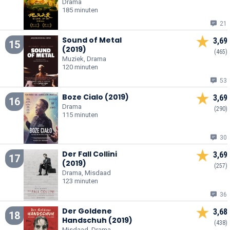
Drama
185 minuten
21
Sound of Metal
3,69
15
(2019)
(465)
Muziek, Drama
120 minuten
53
Boze Cialo (2019)
3,69
16
Drama
(290)
115 minuten
30
Der Fall Collini
3,69
17
(2019)
(257)
Drama, Misdaad
123 minuten
36
Der Goldene
3,68
18
Handschuh (2019)
(438)
Misdaad, Drama