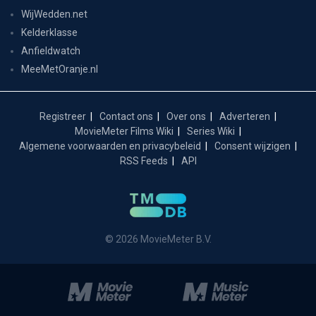
WijWedden.net
Kelderklasse
Anfieldwatch
MeeMetOranje.nl
Registreer
Contact ons
Over ons
Adverteren
MovieMeter Films Wiki
Series Wiki
Algemene voorwaarden en privacybeleid
Consent wijzigen
RSS Feeds
API
© 2026 MovieMeter B.V.