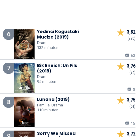
Yedinci Kogustaki
3,82
6
Mucize (2019)
(386)
Drama
132 minuten
63
Bik Eneich: Un Fils
3,76
7
(2019)
(34)
Drama
95 minuten
8
Lunana (2019)
3,75
8
Familie, Drama
(61)
110 minuten
15
Sorry We Missed
3,72
9