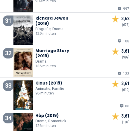
209 minuten
997
Richard Jewell
3,62
31
(2019)
(677)
Biografie, Drama
129 minuten
108
Marriage Story
3,61
32
(2019)
(999)
Drama
136 minuten
122
Klaus (2019)
3,61
33
Animatie, Familie
(610)
96 minuten
86
Håp (2019)
3,61
34
Drama, Romantiek
(107)
126 minuten