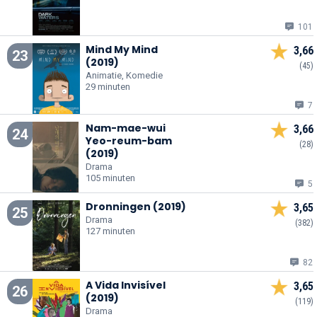
101
Mind My Mind
3,66
23
(2019)
(45)
Animatie, Komedie
29 minuten
7
Nam-mae-wui
3,66
24
Yeo-reum-bam
(28)
(2019)
Drama
105 minuten
5
Dronningen (2019)
3,65
25
Drama
(382)
127 minuten
82
A Vida Invisível
3,65
26
(2019)
(119)
Drama