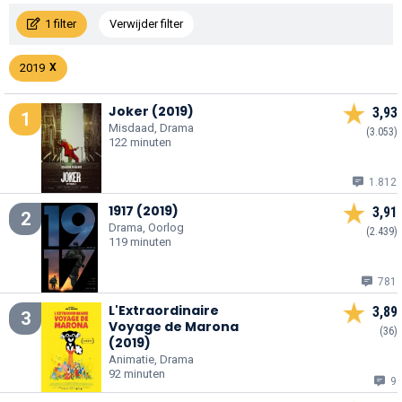
1 filter
Verwijder filter
2019
Joker (2019)
3,93
1
Misdaad, Drama
(3.053)
122 minuten
1.812
1917 (2019)
3,91
2
Drama, Oorlog
(2.439)
119 minuten
781
L'Extraordinaire
3,89
3
Voyage de Marona
(36)
(2019)
Animatie, Drama
92 minuten
9