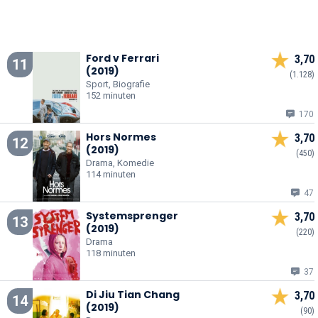
Ford v Ferrari
3,70
11
(2019)
(1.128)
Sport, Biografie
152 minuten
170
Hors Normes
3,70
12
(2019)
(450)
Drama, Komedie
114 minuten
47
Systemsprenger
3,70
13
(2019)
(220)
Drama
118 minuten
37
Di Jiu Tian Chang
3,70
14
(2019)
(90)