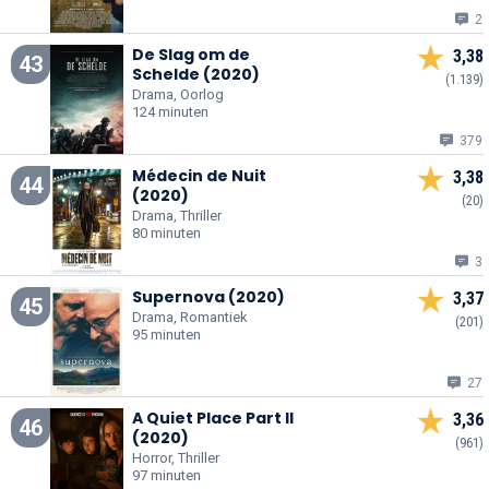
2
De Slag om de
3,38
43
Schelde (2020)
(1.139)
Drama, Oorlog
124 minuten
379
Médecin de Nuit
3,38
44
(2020)
(20)
Drama, Thriller
80 minuten
3
Supernova (2020)
3,37
45
Drama, Romantiek
(201)
95 minuten
27
A Quiet Place Part II
3,36
46
(2020)
(961)
Horror, Thriller
97 minuten