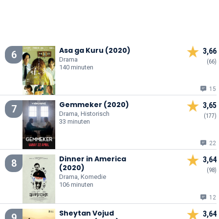
Asa ga Kuru (2020)
3,66
6
Drama
(66)
140 minuten
15
Gemmeker (2020)
3,65
7
Drama, Historisch
(177)
33 minuten
22
Dinner in America
3,64
8
(2020)
(98)
Drama, Komedie
106 minuten
12
Sheytan Vojud
3,64
9