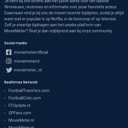
Je bent bij ons tevens aan het juiste adres voor het laatste
filmnieuws, recensies en informatie over jouw favoriete acteur.
Daarnaast vind je bij ons de meest recente toplijsten, zodat je altijd
weet wat er populair is op Netflix, in de bioscoop of op televisie.
Zelf je steentje bijdragen aan het unieke platform van
MovieMeter? Sluit je dan vrijblijvend aan bij onze community.
Social media
moviemeterofficial
moviemeternl
moviemeter_nl
Realtimes Network
FootballTransfers.com
FootballCritic.com
FCUpdate.nl
GPFans.com
MovieMeter.nl
MusicMeter.nl