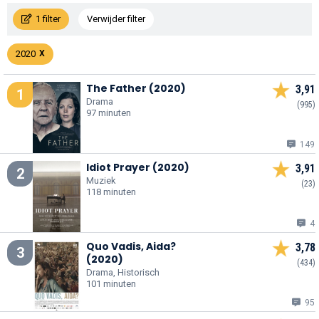
1 filter
Verwijder filter
2020
The Father (2020)
3,91
1
Drama
(995)
97 minuten
149
Idiot Prayer (2020)
3,91
2
Muziek
(23)
118 minuten
4
Quo Vadis, Aida?
3,78
3
(2020)
(434)
Drama, Historisch
101 minuten
95