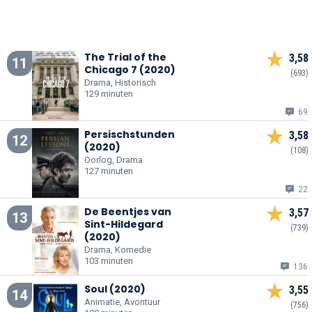
The Trial of the
3,58
11
Chicago 7 (2020)
(693)
Drama, Historisch
129 minuten
69
Persischstunden
3,58
12
(2020)
(108)
Oorlog, Drama
127 minuten
22
De Beentjes van
3,57
13
Sint-Hildegard
(739)
(2020)
Drama, Komedie
103 minuten
136
Soul (2020)
3,55
14
Animatie, Avontuur
(756)