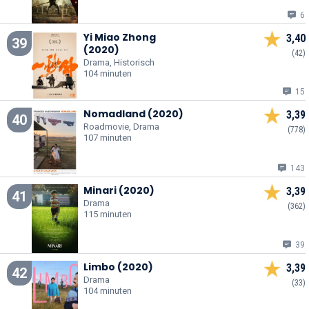
6
Yi Miao Zhong
3,40
39
(2020)
(42)
Drama, Historisch
104 minuten
15
Nomadland (2020)
3,39
40
Roadmovie, Drama
(778)
107 minuten
143
Minari (2020)
3,39
41
Drama
(362)
115 minuten
39
Limbo (2020)
3,39
42
Drama
(33)
104 minuten