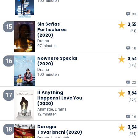
100 minuten
93
Sin Señas
3,55
15
Particulares
(51)
(2020)
Drama
97 minuten
10
Nowhere Special
3,54
16
(2020)
(175)
Drama
100 minuten
22
If Anything
3,54
17
Happens I Love You
(167)
(2020)
Animatie, Drama
12 minuten
16
Dorogie
3,54
18
Tovarishchi (2020)
(121)
Drama, Historisch