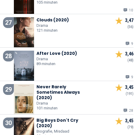
105 minuten
10
Clouds (2020)
3,47
27
Drama
(56)
121 minuten
9
After Love (2020)
3,46
28
Drama
(48)
89 minuten
9
Never Rarely
3,45
29
Sometimes Always
(191)
(2020)
Drama
101 minuten
28
Big Boys Don't Cry
3,45
30
(2020)
(79)
Biografie, Misdaad