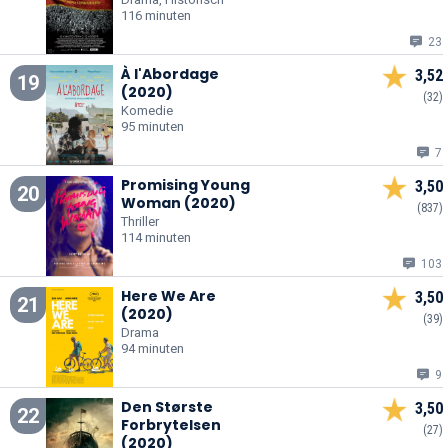
116 minuten
23
À l'Abordage
3,52
19
(2020)
(32)
Komedie
95 minuten
7
Promising Young
3,50
20
Woman (2020)
(837)
Thriller
114 minuten
103
Here We Are
3,50
21
(2020)
(39)
Drama
94 minuten
9
Den Største
3,50
22
Forbrytelsen
(27)
(2020)