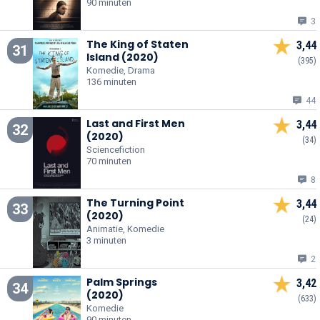
90 minuten
3
The King of Staten
3,44
31
Island (2020)
(395)
Komedie, Drama
136 minuten
44
Last and First Men
3,44
32
(2020)
(34)
Sciencefiction
70 minuten
8
The Turning Point
3,44
33
(2020)
(24)
Animatie, Komedie
3 minuten
2
Palm Springs
3,42
34
(2020)
(633)
Komedie
90 minuten