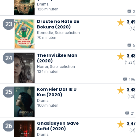
Drama
126 minuten
2
Droste no Hate de
3,49
23
Bokura (2020)
(46)
Komedie, Sciencefiction
70 minuten
5
The Invisible Man
3,48
24
(2020)
(1.234)
Horror, Sciencefiction
124 minuten
196
Kom Hier Dat Ik U
3,48
25
Kus (2020)
(162)
Drama
100 minuten
21
Ghasideyeh Gave
3,47
26
Sefid (2020)
(64)
Drama