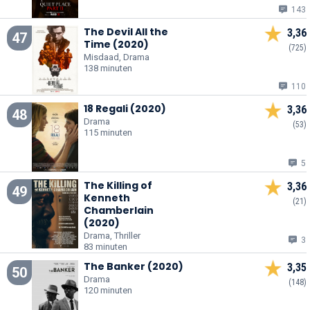
143
The Devil All the
3,36
47
Time (2020)
(725)
Misdaad, Drama
138 minuten
110
18 Regali (2020)
3,36
48
Drama
(53)
115 minuten
5
The Killing of
3,36
49
Kenneth
(21)
Chamberlain
(2020)
Drama, Thriller
3
83 minuten
The Banker (2020)
3,35
50
Drama
(148)
120 minuten