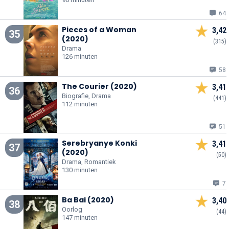
64
Pieces of a Woman
3,42
35
(2020)
(315)
Drama
126 minuten
58
The Courier (2020)
3,41
36
Biografie, Drama
(441)
112 minuten
51
Serebryanye Konki
3,41
37
(2020)
(50)
Drama, Romantiek
130 minuten
7
Ba Bai (2020)
3,40
38
Oorlog
(44)
147 minuten