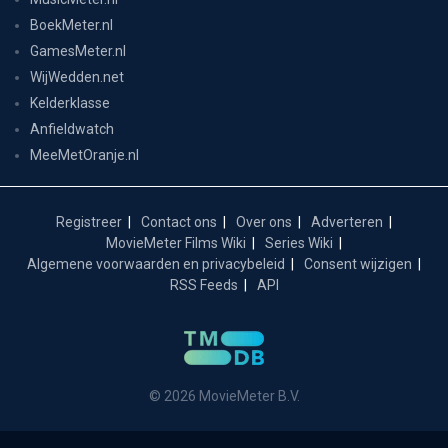
BoekMeter.nl
GamesMeter.nl
WijWedden.net
Kelderklasse
Anfieldwatch
MeeMetOranje.nl
Registreer
Contact ons
Over ons
Adverteren
MovieMeter Films Wiki
Series Wiki
Algemene voorwaarden en privacybeleid
Consent wijzigen
RSS Feeds
API
© 2026 MovieMeter B.V.