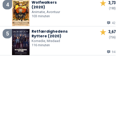
Wolfwalkers
3,73
4
(2020)
(190)
Animatie, Avontuur
103 minuten
42
Retfærdighedens
3,67
5
Ryttere (2020)
(756)
Komedie, Misdaad
116 minuten
94