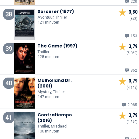
220
Sorcerer (1977)
3,80
38
Avontuur, Thriller
(352)
121 minuten
153
The Game (1997)
3,79
39
Thriller
(5.069)
128 minuten
862
Mulholland Dr.
3,79
40
(2001)
(4.149)
Mystery, Thriller
147 minuten
2.985
Contratiempo
3,79
41
(2016)
(1.340)
Thriller, Misdaad
106 minuten