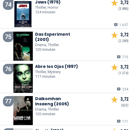
Jaws (1975)
3,72
74
Thriller, Horror
(3.886)
124 minuten
1.637
Das Experiment
3,72
75
(2001)
(2.389)
Drama, Thriller
120 minuten
775
Abre los Ojos (1997)
3,72
76
Thriller, Mystery
(1.374)
117 minuten
234
Dalkomhan
3,72
77
Insaeng (2005)
(623)
Drama, Thriller
120 minuten
171