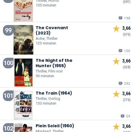
Thriller, Horror
(691)
105 minuten
198
The Covenant
3,66
99
(2023)
(676)
Actie, Thriller
123 minuten
100
The Night of the
3,66
100
Hunter (1955)
(628)
Thriller, Film noir
93 minuten
292
The Train (1964)
3,66
101
Thriller, Oorlog
(276)
133 minuten
59
Plein Soleil (1960)
3,66
102
Misdaad, Thriller