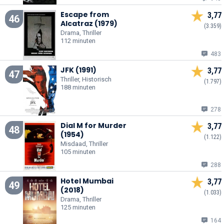
Escape from
3,77
46
Alcatraz (1979)
(3.359)
Drama, Thriller
112 minuten
483
JFK (1991)
3,77
47
Thriller, Historisch
(1.797)
188 minuten
278
Dial M for Murder
3,77
48
(1954)
(1.122)
Misdaad, Thriller
105 minuten
288
Hotel Mumbai
3,77
49
(2018)
(1.033)
Drama, Thriller
125 minuten
164