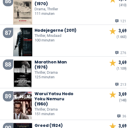
86
(1970)
(410)
Drama, Thriller
111 minuten
121
Hodejegerne (2011)
3,69
87
Thriller, Misdaad
(1.663)
100 minuten
276
Marathon Man
3,69
88
(1976)
(1.109)
Thriller, Drama
125 minuten
213
Warui Yatsu Hodo
3,69
89
Yoku Nemuru
(148)
(1960)
Thriller, Drama
151 minuten
36
Greed (1924)
3,69
90