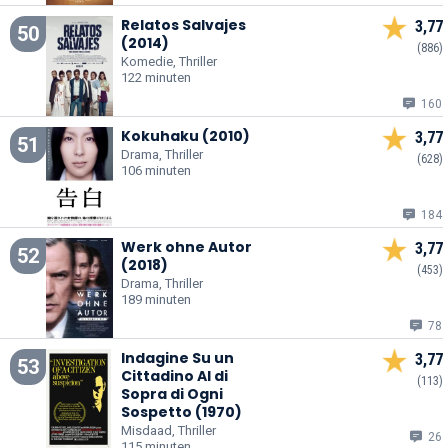
Relatos Salvajes
3,77
50
(2014)
(886)
Komedie, Thriller
122 minuten
160
Kokuhaku (2010)
3,77
51
Drama, Thriller
(628)
106 minuten
184
Werk ohne Autor
3,77
52
(2018)
(453)
Drama, Thriller
189 minuten
78
Indagine Su un
3,77
53
Cittadino Al di
(113)
Sopra di Ogni
Sospetto (1970)
Misdaad, Thriller
26
115 minuten