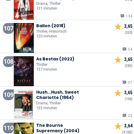
Drama, Thriller
131 minuten
134
Ballon (2018)
3,65
107
Thriller, Historisch
(330)
120 minuten
54
As Bestas (2022)
3,65
108
Thriller
(283)
137 minuten
57
Hush...Hush, Sweet
3,65
109
Charlotte (1964)
(106)
Drama, Thriller
133 minuten
23
The Bourne
3,64
110
Supremacy (2004)
(4.342)