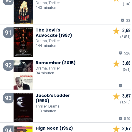
Drama, Thriller
(104)
140 minuten
33
The Devil's
3,68
91
Advocate (1997)
(2.831)
Drama, Thriller
144 minuten
526
Remember (2015)
3,68
92
Drama, Thriller
(571)
94 minuten
111
Jacob's Ladder
3,67
93
(1990)
(1.510)
Thriller, Drama
113 minuten
540
High Noon (1952)
3,67
94