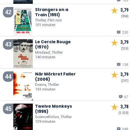
165
Strangers on a
3,79
42
Train (1951)
(994)
Thriller, Film noir
101 minuten
230
Le Cercle Rouge
3,79
43
(1970)
(524)
Misdaad, Thriller
140 minuten
138
När Mörkret Faller
3,79
44
(2006)
(241)
Drama, Thriller
133 minuten
67
Twelve Monkeys
3,78
45
(1995)
(5.029)
Sciencefiction, Thriller
129 minuten
948