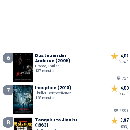
Das Leben der
4,02
6
Anderen (2006)
(3.749)
Drama, Thriller
137 minuten
727
Inception (2010)
4,00
7
Thriller, Sciencefiction
(7.623)
148 minuten
7.008
Tengoku to Jigoku
3,97
8
(1963)
(389)