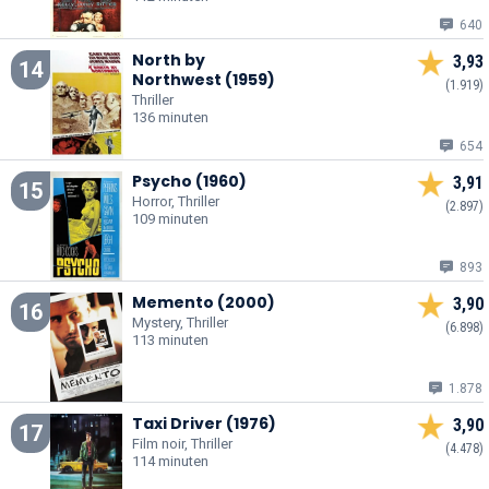
640
North by
3,93
14
Northwest (1959)
(1.919)
Thriller
136 minuten
654
Psycho (1960)
3,91
15
Horror, Thriller
(2.897)
109 minuten
893
Memento (2000)
3,90
16
Mystery, Thriller
(6.898)
113 minuten
1.878
Taxi Driver (1976)
3,90
17
Film noir, Thriller
(4.478)
114 minuten