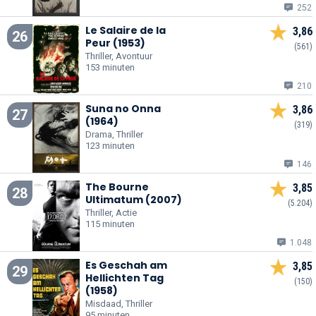
252
Le Salaire de la
3,86
26
Peur (1953)
(561)
Thriller, Avontuur
153 minuten
210
Suna no Onna
3,86
27
(1964)
(319)
Drama, Thriller
123 minuten
146
The Bourne
3,85
28
Ultimatum (2007)
(5.204)
Thriller, Actie
115 minuten
1.048
Es Geschah am
3,85
29
Hellichten Tag
(150)
(1958)
Misdaad, Thriller
95 minuten