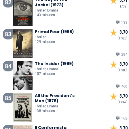
3,71
82
Jackal (1973)
(732)
Thriller, Drama
143 minuten
133
Primal Fear (1996)
3,70
83
Thriller
(1.920)
129 minuten
284
The Insider (1999)
3,70
84
Thriller, Drama
(1.900)
157 minuten
460
All the President's
3,70
85
Men (1976)
(1.067)
Thriller, Drama
138 minuten
162
Il Conformista
3,70