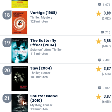
1.676
Vertigo (1958)
3,89
18
Thriller, Mystery
(2.092)
128 minuten
716
The Butterfly
3,88
19
Effect (2004)
(6.877)
Sciencefiction, Thriller
113 minuten
2.408
Saw (2004)
3,87
20
Thriller, Horror
(7.536)
103 minuten
3.065
Shutter Island
3,87
21
(2010)
(6.655)
Mystery, Thriller
138 minuten