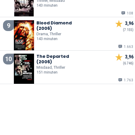
Thriller, Misdaad
143 minuten
108
Blood Diamond
3,96
9
(2006)
(7.155)
Drama, Thriller
143 minuten
1.663
The Departed
3,96
10
(2006)
(6.746)
Misdaad, Thriller
151 minuten
1.763