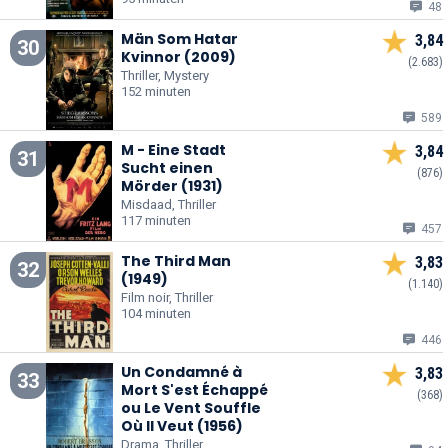
48
Män Som Hatar
3,84
30
Kvinnor (2009)
(2.683)
Thriller, Mystery
152 minuten
589
M - Eine Stadt
3,84
31
Sucht einen
(876)
Mörder (1931)
Misdaad, Thriller
117 minuten
457
The Third Man
3,83
32
(1949)
(1.140)
Film noir, Thriller
104 minuten
446
Un Condamné à
3,83
33
Mort S'est Échappé
(368)
ou Le Vent Souffle
Où Il Veut (1956)
Drama, Thriller