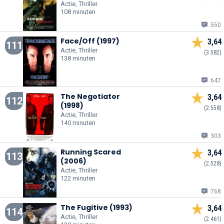
Actie, Thriller
108 minuten
550
Face/Off (1997)
3,64
111
Actie, Thriller
(3.582)
138 minuten
647
The Negotiator
3,64
112
(1998)
(2.558)
Actie, Thriller
140 minuten
303
Running Scared
3,64
113
(2006)
(2.528)
Actie, Thriller
122 minuten
768
The Fugitive (1993)
3,64
114
Actie, Thriller
(2.461)