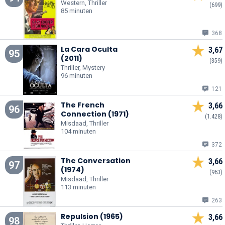
Western, Thriller
(699)
85 minuten
368
La Cara Oculta
3,67
95
(2011)
(359)
Thriller, Mystery
96 minuten
121
The French
3,66
96
Connection (1971)
(1.428)
Misdaad, Thriller
104 minuten
372
The Conversation
3,66
97
(1974)
(963)
Misdaad, Thriller
113 minuten
263
Repulsion (1965)
3,66
98