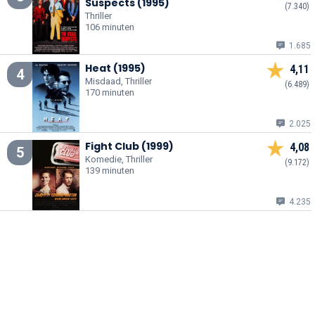
Suspects (1995)
(7.340)
Thriller
106 minuten
1.685
Heat (1995)
4,11
4
Misdaad, Thriller
(6.489)
170 minuten
2.025
Fight Club (1999)
4,08
5
Komedie, Thriller
(9.172)
139 minuten
4.235