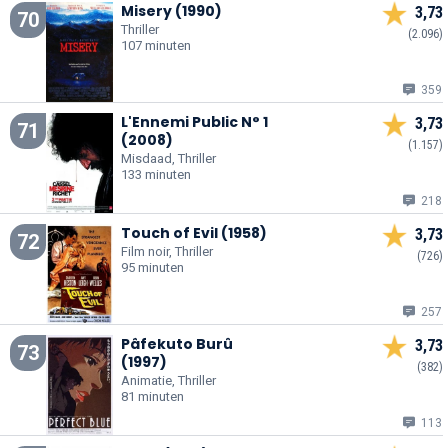
Misery (1990)
3,73
70
Thriller
(2.096)
107 minuten
359
L'Ennemi Public N° 1
3,73
71
(2008)
(1.157)
Misdaad, Thriller
133 minuten
218
Touch of Evil (1958)
3,73
72
Film noir, Thriller
(726)
95 minuten
257
Pâfekuto Burû
3,73
73
(1997)
(382)
Animatie, Thriller
81 minuten
113