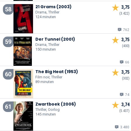
21 Grams (2003)
3,75
58
Drama, Thriller
(3.422)
124 minuten
762
Der Tunnel (2001)
3,75
59
Drama, Thriller
(400)
150 minuten
66
The Big Heat (1953)
3,75
60
Film noir, Thriller
(302)
89 minuten
74
Zwartboek (2006)
3,74
61
Thriller, Oorlog
(5.437)
145 minuten
3.480