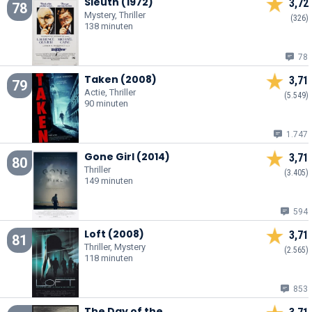
Sleuth (1972)
3,72
78
Mystery, Thriller
(326)
138 minuten
78
Taken (2008)
3,71
79
Actie, Thriller
(5.549)
90 minuten
1.747
Gone Girl (2014)
3,71
80
Thriller
(3.405)
149 minuten
594
Loft (2008)
3,71
81
Thriller, Mystery
(2.565)
118 minuten
853
The Day of the