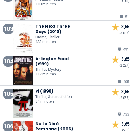
(184)
118 minuten
51
The Next Three
3,65
103
Days (2010)
(3.033)
Drama, Thriller
133 minuten
491
Arlington Road
3,65
104
(1999)
(2.227)
Thriller, Mystery
117 minuten
405
Pi (1998)
3,65
105
Thriller, Sciencefiction
(2.055)
84 minuten
733
Ne Le Dis à
3,65
106
Personne (2006)
(538)