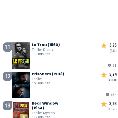
Le Trou (1960)
3,95
11
Thriller, Drama
(333)
132 minuten
91
Prisoners (2013)
3,94
12
Thriller
(4.000)
153 minuten
684
Rear Window
3,93
13
(1954)
(2.357)
Thriller, Mystery
112 minuten