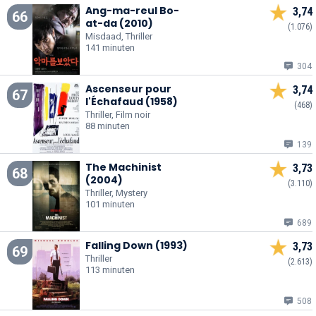
Ang-ma-reul Bo-
3,74
66
at-da (2010)
(1.076)
Misdaad, Thriller
141 minuten
304
Ascenseur pour
3,74
67
l'Échafaud (1958)
(468)
Thriller, Film noir
88 minuten
139
The Machinist
3,73
68
(2004)
(3.110)
Thriller, Mystery
101 minuten
689
Falling Down (1993)
3,73
69
Thriller
(2.613)
113 minuten
508