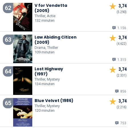
V for Vendetta
3,74
62
(2005)
(5.290)
Thriller, Actie
132 minuten
1.156
Law Abiding Citizen
3,74
63
(2009)
(4.622)
Drama, Thriller
109 minuten
1.315
Lost Highway
3,74
64
(1997)
(2.331)
Thriller, Mystery
134 minuten
856
Blue Velvet (1986)
3,74
65
Thriller, Mystery
(2.216)
120 minuten
753