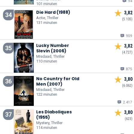
94
101 minuten
Die Hard (1988)
3,82
34
Actie, Thriller
(5.105)
131 minuten
909
Lucky Number
3,82
35
Slevin (2006)
(4.727)
Misdaad, Thriller
110 minuten
875
No Country for Old
3,80
36
Men (2007)
(6.062)
Misdaad, Thriller
122 minuten
2.417
Les Diaboliques
3,80
37
(1955)
(623)
Mystery, Thriller
114 minuten