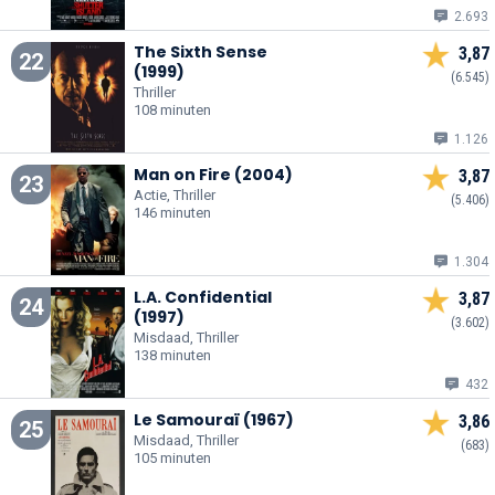
2.693
The Sixth Sense
3,87
22
(1999)
(6.545)
Thriller
108 minuten
1.126
Man on Fire (2004)
3,87
23
Actie, Thriller
(5.406)
146 minuten
1.304
L.A. Confidential
3,87
24
(1997)
(3.602)
Misdaad, Thriller
138 minuten
432
Le Samouraï (1967)
3,86
25
Misdaad, Thriller
(683)
105 minuten