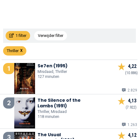
1 filter
Verwijder filter
Thriller
Se7en (1995)
4,22
1
Misdaad, Thriller
(10.886)
127 minuten
2.829
The Silence of the
4,13
2
Lambs (1991)
(7.922)
Thriller, Misdaad
118 minuten
1.263
The Usual
4,12
3