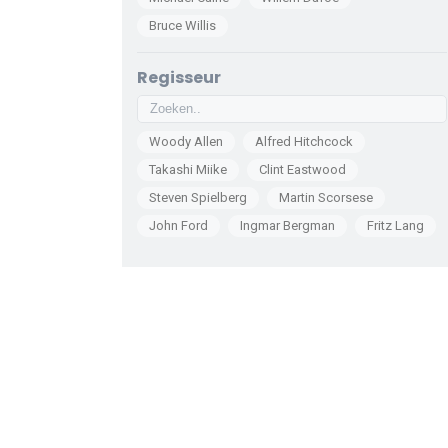
Bruce Willis
Regisseur
Woody Allen
Alfred Hitchcock
Takashi Miike
Clint Eastwood
Steven Spielberg
Martin Scorsese
John Ford
Ingmar Bergman
Fritz Lang