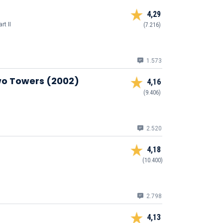
4,29
rt II
(7.216)
1.573
Two Towers (2002)
4,16
(9.406)
2.520
4,18
(10.400)
2.798
4,13