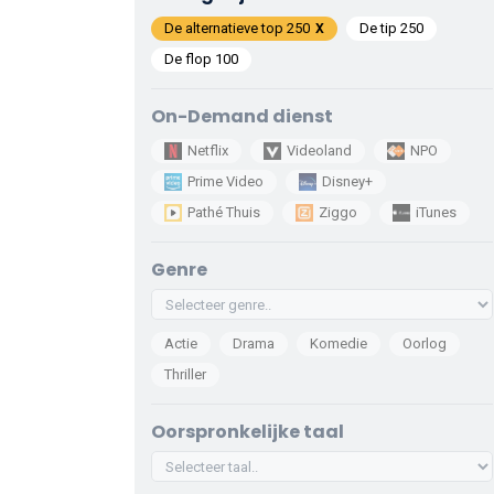
De alternatieve top 250
De tip 250
De flop 100
On-Demand dienst
Netflix
Videoland
NPO
Prime Video
Disney+
Pathé Thuis
Ziggo
iTunes
Genre
Actie
Drama
Komedie
Oorlog
Thriller
Oorspronkelijke taal