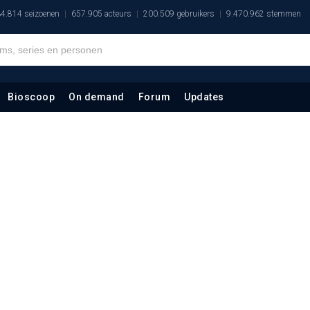
4.814 seizoenen
657.905 acteurs
200.509 gebruikers
9.470.962 stemmen
Bioscoop
On demand
Forum
Updates