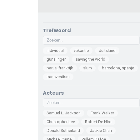
Trefwoord
individual
vakantie
duitsland
gunslinger
saving the world
parijs, frankrijk
slum
barcelona, spanje
transvestism
Acteurs
Samuel L. Jackson
Frank Welker
Christopher Lee
Robert De Niro
Donald Sutherland
Jackie Chan
Michael Caine
Willem Dafoe