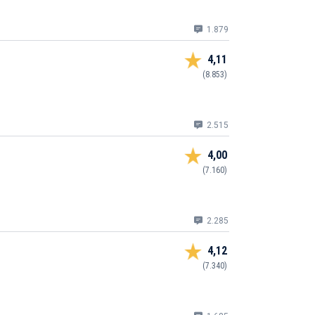
1.879
4,11
(8.853)
2.515
4,00
(7.160)
2.285
4,12
(7.340)