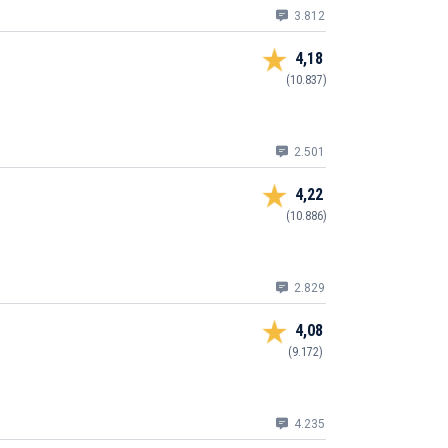
3.812
4,18
(10.837)
2.501
4,22
(10.886)
2.829
4,08
(9.172)
4.235