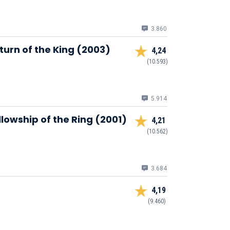
3.860
turn of the King (2003)
4,24
(10.593)
5.914
llowship of the Ring (2001)
4,21
(10.562)
3.684
4,19
(9.460)