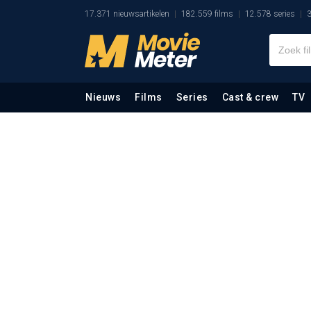
17.371 nieuwsartikelen
182.559 films
12.578 series
3
Nieuws
Films
Series
Cast & crew
TV