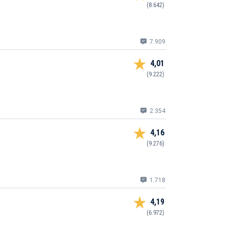
(8.642)
7.909
4,01
(9.222)
2.354
4,16
(9.276)
1.718
4,19
(6.972)