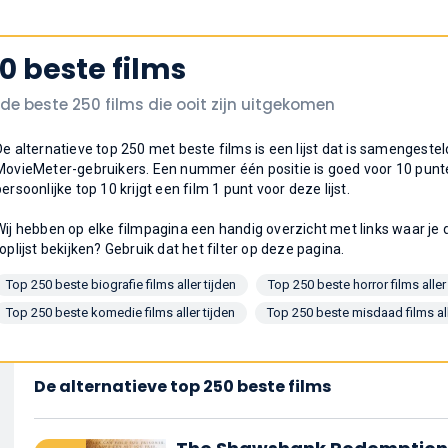
0 beste films
 de beste 250 films die ooit zijn uitgekomen
De alternatieve top 250 met beste films is een lijst dat is samengesteld
MovieMeter-gebruikers. Een nummer één positie is goed voor 10 punt
persoonlijke top 10 krijgt een film 1 punt voor deze lijst.
Wij hebben op elke filmpagina een handig overzicht met links waar je de
toplijst bekijken? Gebruik dat het filter op deze pagina.
Top 250 beste biografie films aller tijden
Top 250 beste horror films aller
Top 250 beste komedie films aller tijden
Top 250 beste misdaad films all
De alternatieve top 250 beste films