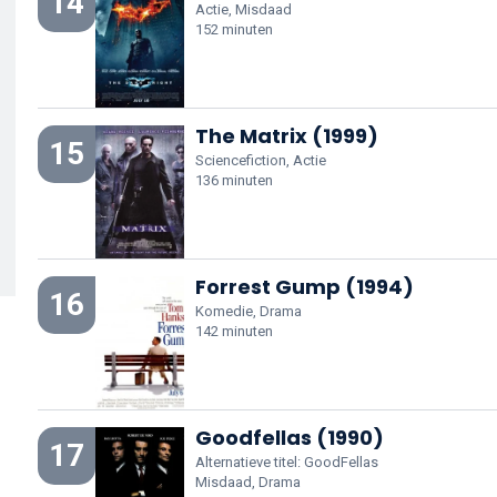
14
Actie, Misdaad
152 minuten
The Matrix (1999)
15
Sciencefiction, Actie
136 minuten
Forrest Gump (1994)
16
Komedie, Drama
142 minuten
Goodfellas (1990)
17
Alternatieve titel: GoodFellas
Misdaad, Drama