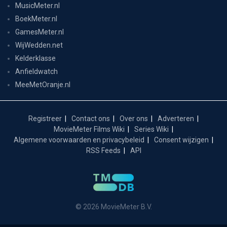
MusicMeter.nl
BoekMeter.nl
GamesMeter.nl
WijWedden.net
Kelderklasse
Anfieldwatch
MeeMetOranje.nl
Registreer
Contact ons
Over ons
Adverteren
MovieMeter Films Wiki
Series Wiki
Algemene voorwaarden en privacybeleid
Consent wijzigen
RSS Feeds
API
© 2026 MovieMeter B.V.