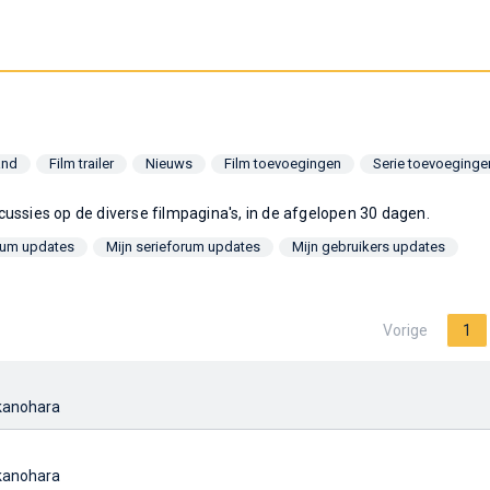
and
Film trailer
Nieuws
Film toevoegingen
Serie toevoeginge
scussies op de diverse filmpagina's, in de afgelopen 30 dagen.
orum updates
Mijn serieforum updates
Mijn gebruikers updates
Vorige
1
kanohara
kanohara