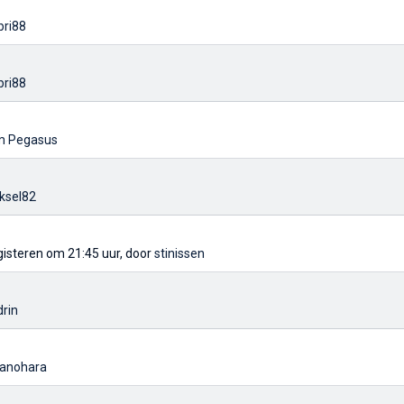
bri88
bri88
lm Pegasus
ksel82
 gisteren om 21:45 uur, door
stinissen
rin
kanohara