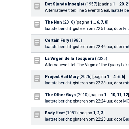
Det Sjunde Inseglet
(1957)
[pagina
1
...
20
,
2
Alternatieve titel: The Seventh Seal,
laatste be
The Nun
(2018)
[pagina
1
...
6
,
7
,
8
]
laatste bericht
: gisteren om 22:51 uur, door
Fri
Certain Fury
(1985)
laatste bericht
: gisteren om 22:46 uur, door
mi
La Virgen de la Tosquera
(2025)
Alternatieve titel: The Virgin of the Quarry Lak
Project Hail Mary
(2026)
[pagina
1
...
4
,
5
,
6
]
laatste bericht
: gisteren om 22:38 uur, door
mi
The Other Guys
(2010)
[pagina
1
...
10
,
11
,
12
]
laatste bericht
: gisteren om 22:24 uur, door
MO
Body Heat
(1981)
[pagina
1
,
2
,
3
]
laatste bericht
: gisteren om 22:23 uur, door
Ba