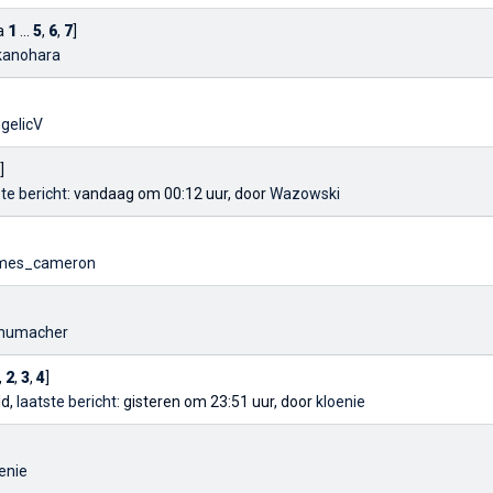
a
1
...
5
,
6
,
7
]
kanohara
gelicV
]
ste bericht
: vandaag om 00:12 uur, door
Wazowski
mes_cameron
humacher
,
2
,
3
,
4
]
ld,
laatste bericht
: gisteren om 23:51 uur, door
kloenie
enie