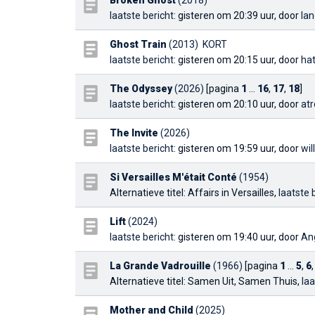
Broken Ghost
(2018)
laatste bericht
: gisteren om 20:39 uur, door
la
Ghost Train
(2013)
KORT
laatste bericht
: gisteren om 20:15 uur, door
ha
The Odyssey
(2026)
[pagina
1
...
16
,
17
,
18
]
laatste bericht
: gisteren om 20:10 uur, door
atr
The Invite
(2026)
laatste bericht
: gisteren om 19:59 uur, door
wil
Si Versailles M'était Conté
(1954)
Alternatieve titel: Affairs in Versailles,
laatste 
Lift
(2024)
laatste bericht
: gisteren om 19:40 uur, door
An
La Grande Vadrouille
(1966)
[pagina
1
...
5
,
6
Alternatieve titel: Samen Uit, Samen Thuis,
laa
Mother and Child
(2025)