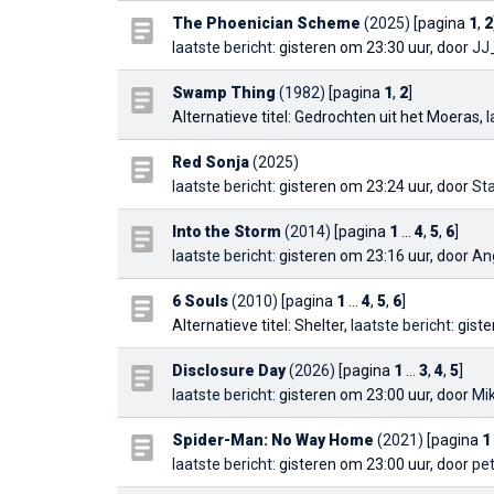
The Phoenician Scheme
(2025)
[pagina
1
,
2
laatste bericht
: gisteren om 23:30 uur, door
JJ
Swamp Thing
(1982)
[pagina
1
,
2
]
Alternatieve titel: Gedrochten uit het Moeras,
l
Red Sonja
(2025)
laatste bericht
: gisteren om 23:24 uur, door
St
Into the Storm
(2014)
[pagina
1
...
4
,
5
,
6
]
laatste bericht
: gisteren om 23:16 uur, door
An
6 Souls
(2010)
[pagina
1
...
4
,
5
,
6
]
Alternatieve titel: Shelter,
laatste bericht
: gist
Disclosure Day
(2026)
[pagina
1
...
3
,
4
,
5
]
laatste bericht
: gisteren om 23:00 uur, door
Mi
Spider-Man: No Way Home
(2021)
[pagina
1
laatste bericht
: gisteren om 23:00 uur, door
pe