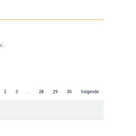
n
2
3
…
28
29
30
Volgende