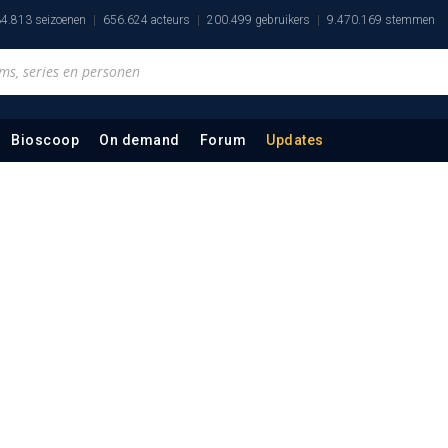
4.813 seizoenen
656.624 acteurs
200.499 gebruikers
9.470.169 stemmen
Bioscoop
On demand
Forum
Updates