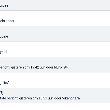
ng pee
tebreeder
opine
ly4all
bericht
: gisteren om 19:42 uur, door
blurp194
gelicV
,
7
]
tste bericht
: gisteren om 18:51 uur, door
Vikanohara