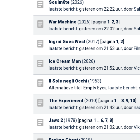
Soulm8te
(2026)
laatste bericht
: gisteren om 22:22 uur, door
Sa
War Machine
(2026)
[pagina
1
,
2
,
3
]
laatste bericht
: gisteren om 22:02 uur, door
Sa
Ingrid Goes West
(2017)
[pagina
1
,
2
]
laatste bericht
: gisteren om 21:53 uur, door
Fi
Ice Cream Man
(2026)
laatste bericht
: gisteren om 21:52 uur, door
Vic
Il Sole negli Occhi
(1953)
Alternatieve titel: Empty Eyes,
laatste bericht
:
The Experiment
(2010)
[pagina
1
...
8
,
9
,
10
]
laatste bericht
: gisteren om 21:43 uur, door
nad
Jaws 2
(1978)
[pagina
1
...
6
,
7
,
8
]
laatste bericht
: gisteren om 21:02 uur, door
Vi