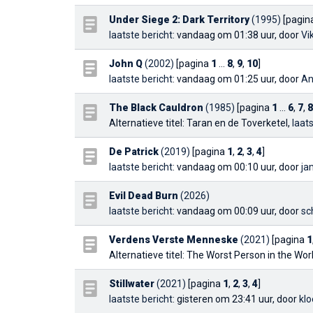
Under Siege 2: Dark Territory
(1995)
[pagin
laatste bericht
: vandaag om 01:38 uur, door
Vi
John Q
(2002)
[pagina
1
...
8
,
9
,
10
]
laatste bericht
: vandaag om 01:25 uur, door
An
The Black Cauldron
(1985)
[pagina
1
...
6
,
7
,
8
Alternatieve titel: Taran en de Toverketel,
laat
De Patrick
(2019)
[pagina
1
,
2
,
3
,
4
]
laatste bericht
: vandaag om 00:10 uur, door
ja
Evil Dead Burn
(2026)
laatste bericht
: vandaag om 00:09 uur, door
sc
Verdens Verste Menneske
(2021)
[pagina
1
Alternatieve titel: The Worst Person in the Wor
Stillwater
(2021)
[pagina
1
,
2
,
3
,
4
]
laatste bericht
: gisteren om 23:41 uur, door
klo