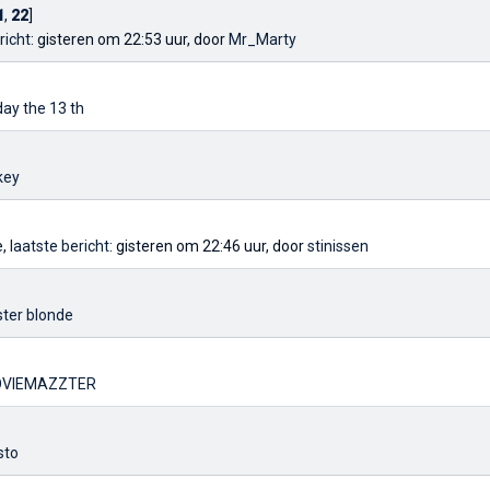
1
,
22
]
richt
: gisteren om 22:53 uur, door
Mr_Marty
day the 13 th
key
e,
laatste bericht
: gisteren om 22:46 uur, door
stinissen
ster blonde
VIEMAZZTER
sto