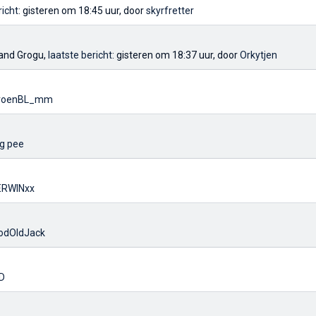
richt
: gisteren om 18:45 uur, door
skyrfretter
 and Grogu,
laatste bericht
: gisteren om 18:37 uur, door
Orkytjen
roenBL_mm
ng pee
ERWINxx
odOldJack
D