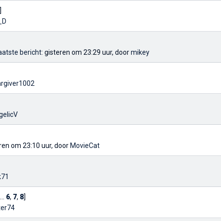
]
_D
aatste bericht
: gisteren om 23:29 uur, door
mikey
argiver1002
gelicV
eren om 23:10 uur, door
MovieCat
k71
...
6
,
7
,
8
]
ter74