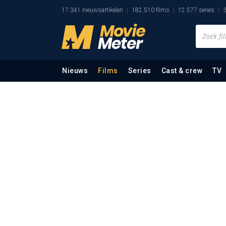
17.341 nieuwsartikelen
182.510 films
12.577 series
3
Nieuws
Films
Series
Cast & crew
TV