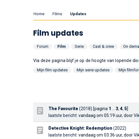
Home
Films
Updates
Film updates
Forum
Film
Serie
Cast & crew
On dem
Via deze pagina blijf je op de hoogte van lopende di
Mijn film updates
Mijn serie updates
Mijn filmf
The Favourite
(2018)
[pagina
1
...
3
,
4
,
5
]
laatste bericht
: vandaag om 05:19 uur, door
Vi
Detective Knight: Redemption
(2022)
laatste bericht
: vandaag om 03:36 uur, door
Vi