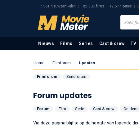
17.361 nieuwsartikelen
182.530 films
12.577 series
3
Nieuws
Films
Series
Cast & crew
TV
Home
Filmforum
Updates
Filmforum
Serieforum
Forum updates
Forum
Film
Serie
Cast & crew
On dem
Via deze pagina blijf je op de hoogte van lopende dis