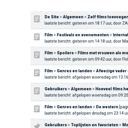
De Site
>
Algemeen
>
Zelf films toevoege
laatste bericht
: gisteren om 18:17 uur, door
ZA
Film
>
Festivals en evenementen
>
Interna
laatste bericht
: gisteren om 14:18 uur, door
Mal
Film
>
Spoilers
>
Films met vrouwen als m
laatste bericht
: gisteren om 09:42 uur, door
Fl
Film
>
Genres en landen
>
Afwezige vader 
laatste bericht
: afgelopen woensdag om 13:16
Gebruikers
>
Algemeen
>
Hoeveel films he
laatste bericht
: afgelopen woensdag om 09:20
Film
>
Genres en landen
>
De western
[pag
laatste bericht
: afgelopen dinsdag om 23:14 u
Gebruikers
>
Toplijsten en favorieten
>
Mo