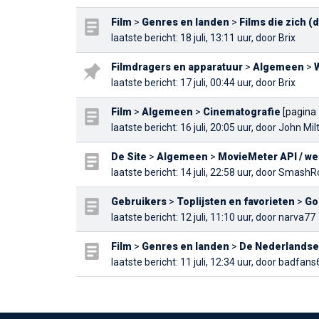
Film
>
Genres en landen
>
Films die zich (
laatste bericht
: 18 juli, 13:11 uur, door
Brix
Filmdragers en apparatuur
>
Algemeen
>
W
laatste bericht
: 17 juli, 00:44 uur, door
Brix
Film
>
Algemeen
>
Cinematografie
[pagina
laatste bericht
: 16 juli, 20:05 uur, door
John Mil
De Site
>
Algemeen
>
MovieMeter API / we
laatste bericht
: 14 juli, 22:58 uur, door
SmashRo
Gebruikers
>
Toplijsten en favorieten
>
Go
laatste bericht
: 12 juli, 11:10 uur, door
narva77
Film
>
Genres en landen
>
De Nederlandse
laatste bericht
: 11 juli, 12:34 uur, door
badfans