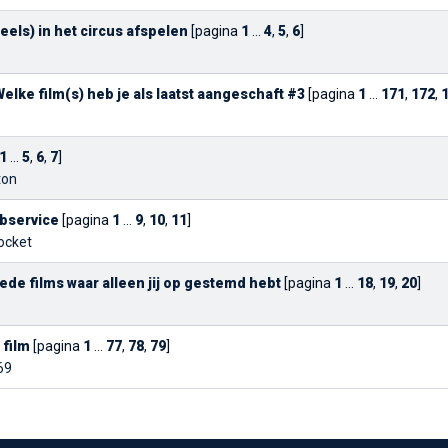
deels) in het circus afspelen
[pagina
1
...
4
,
5
,
6
]
elke film(s) heb je als laatst aangeschaft #3
[pagina
1
...
171
,
172
,
1
...
5
,
6
,
7
]
ton
bservice
[pagina
1
...
9
,
10
,
11
]
cket
ede films waar alleen jij op gestemd hebt
[pagina
1
...
18
,
19
,
20
]
 film
[pagina
1
...
77
,
78
,
79
]
69