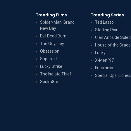
Trending Films
Trending Series
Spider-Man: Brand
Ted Lasso
New Day
Sterling Point
Evil Dead Burn
Cien Años de Sole
The Odyssey
House of the Drag
Obsession
Lucky
Supergirl
X-Men '97
Lucky Strike
Futurama
The Isolate Thief
Special Ops: Liones
Soulm8te