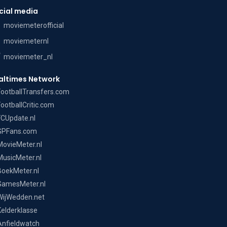
cial media
moviemeterofficial
moviemeternl
moviemeter_nl
altimes Network
FootballTransfers.com
FootballCritic.com
FCUpdate.nl
GPFans.com
MovieMeter.nl
MusicMeter.nl
BoekMeter.nl
GamesMeter.nl
WijWedden.net
Kelderklasse
Anfieldwatch