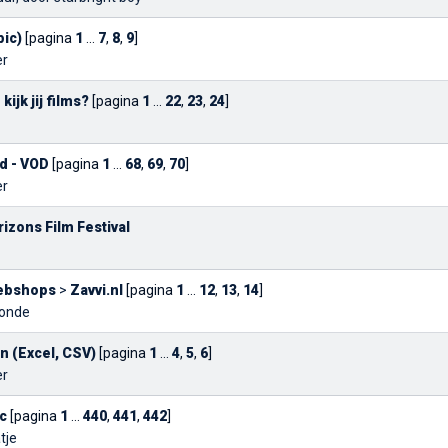
pic)
[pagina
1
...
7
,
8
,
9
]
er
kijk jij films?
[pagina
1
...
22
,
23
,
24
]
d - VOD
[pagina
1
...
68
,
69
,
70
]
er
izons Film Festival
webshops
>
Zavvi.nl
[pagina
1
...
12
,
13
,
14
]
londe
 (Excel, CSV)
[pagina
1
...
4
,
5
,
6
]
er
c
[pagina
1
...
440
,
441
,
442
]
tje