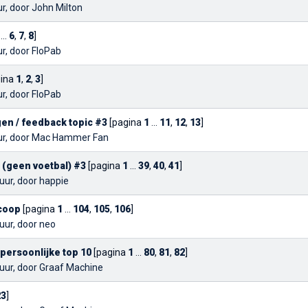
ur, door
John Milton
...
6
,
7
,
8
]
ur, door
FloPab
gina
1
,
2
,
3
]
ur, door
FloPab
en / feedback topic #3
[pagina
1
...
11
,
12
,
13
]
ur, door
Mac Hammer Fan
 (geen voetbal) #3
[pagina
1
...
39
,
40
,
41
]
uur, door
happie
scoop
[pagina
1
...
104
,
105
,
106
]
uur, door
neo
 persoonlijke top 10
[pagina
1
...
80
,
81
,
82
]
uur, door
Graaf Machine
23
]