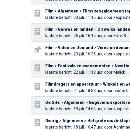
Film
>
Algemeen
>
Filmsites (algemeen to
laatste bericht
: 30 juli, 11:16 uur, door
kappeut
Film
>
Genres en landen
>
Uit welke landen 
laatste bericht
: 26 juli, 16:15 uur, door
Fikret8
Film
>
Video on Demand
>
Video on deman
laatste bericht
: 23 juli, 16:35 uur, door
kappeut
Film
>
Festivals en evenementen
>
New Hor
laatste bericht
: 22 juli, 11:18 uur, door
Malick
Filmdragers en apparatuur
>
Winkels en 
laatste bericht
: 21 juli, 18:33 uur, door
mister b
De Site
>
Algemeen
>
Gegevens exporteren
laatste bericht
: 19 juli, 14:54 uur, door
kappeut
Overig
>
Algemeen
>
Het grote muziektopi
laatste bericht
: 18 juli, 16:47 uur, door
Agnimaa