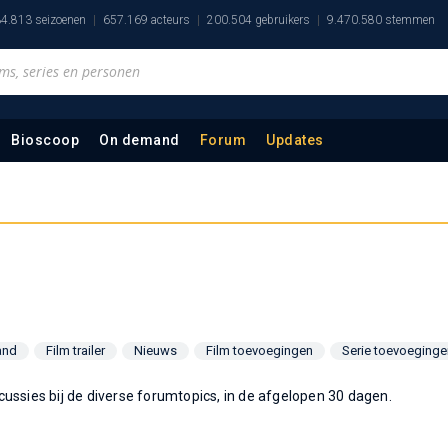
4.813 seizoenen
657.169 acteurs
200.504 gebruikers
9.470.580 stemmen
Bioscoop
On demand
Forum
Updates
and
Film trailer
Nieuws
Film toevoegingen
Serie toevoeginge
cussies bij de diverse forumtopics, in de afgelopen 30 dagen.