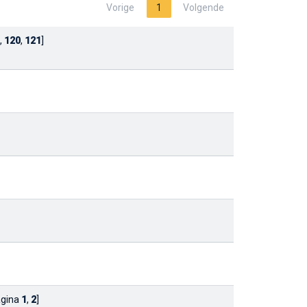
Vorige
1
Volgende
,
120
,
121
]
agina
1
,
2
]