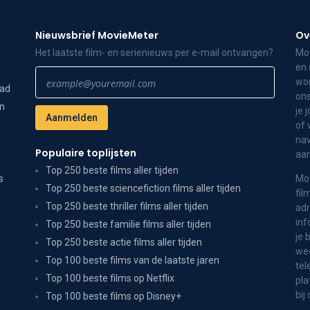
Nieuwsbrief MovieMeter
Ov
Het laatste film- en serienieuws per e-mail ontvangen?
Mov
en 
wor
dad
ons
on
je 
of 
nav
Populaire toplijsten
aa
Top 250 beste films aller tijden
s
Mov
Top 250 beste sciencefiction films aller tijden
fil
Top 250 beste thriller films aller tijden
adr
inf
Top 250 beste familie films aller tijden
je 
Top 250 beste actie films aller tijden
wee
Top 100 beste films van de laatste jaren
tel
Top 100 beste films op Netflix
pla
bij
Top 100 beste films op Disney+