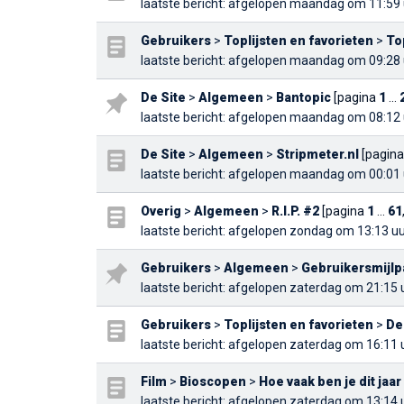
laatste bericht
: afgelopen maandag om 11:59 
Gebruikers
>
Toplijsten en favorieten
>
To
laatste bericht
: afgelopen maandag om 09:28 
De Site
>
Algemeen
>
Bantopic
[pagina
1
...
laatste bericht
: afgelopen maandag om 08:12 
De Site
>
Algemeen
>
Stripmeter.nl
[pagin
laatste bericht
: afgelopen maandag om 00:01 
Overig
>
Algemeen
>
R.I.P. #2
[pagina
1
...
61
laatste bericht
: afgelopen zondag om 13:13 uu
Gebruikers
>
Algemeen
>
Gebruikersmijlp
laatste bericht
: afgelopen zaterdag om 21:15 
Gebruikers
>
Toplijsten en favorieten
>
De
laatste bericht
: afgelopen zaterdag om 16:11 
Film
>
Bioscopen
>
Hoe vaak ben je dit jaa
laatste bericht
: afgelopen zaterdag om 13:14 