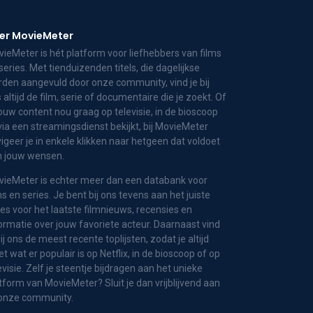
er MovieMeter
ieMeter is hét platform voor liefhebbers van films
series. Met tienduizenden titels, die dagelijkse
den aangevuld door onze community, vind je bij
 altijd de film, serie of documentaire die je zoekt. Of
jouw content nou graag op televisie, in de bioscoop
via een streamingsdienst bekijkt, bij MovieMeter
igeer je in enkele klikken naar hetgeen dat voldoet
n jouw wensen.
ieMeter is echter meer dan een databank voor
ms en series. Je bent bij ons tevens aan het juiste
es voor het laatste filmnieuws, recensies en
ormatie over jouw favoriete acteur. Daarnaast vind
bij ons de meest recente toplijsten, zodat je altijd
t wat er populair is op Netflix, in de bioscoop of op
evisie. Zelf je steentje bijdragen aan het unieke
tform van MovieMeter? Sluit je dan vrijblijvend aan
 onze community.