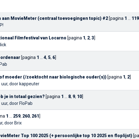
n aan MovieMeter (centraal toevoegingen topic) #2
[pagina
1
...
119
P!
tionaal Filmfestival van Locarno
[pagina
1
,
2
,
3
]
ick
oordenaar
[pagina
1
...
4
,
5
,
6
]
oPab
of moeder (/zoektocht naar biologische ouder(s))
[pagina
1
,
2
]
 uur, door
kappeuter
b je in totaal gezien?
[pagina
1
...
8
,
9
,
10
]
 uur, door
FloPab
ina
1
...
259
,
260
,
261
]
ur, door
Brix
vieMeter Top 100 2025 (+ persoonlijke top 10 2025 en floplijst)
[p