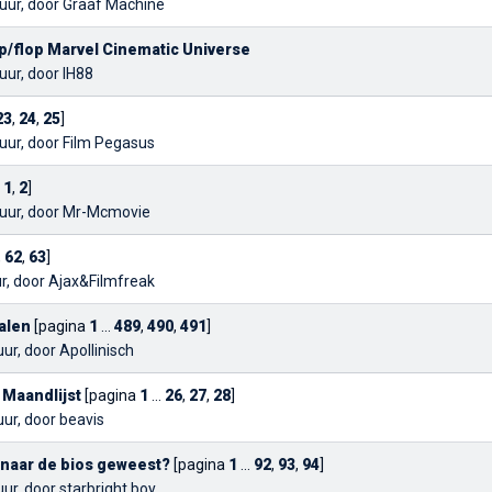
uur, door
Graaf Machine
p/flop Marvel Cinematic Universe
uur, door
IH88
23
,
24
,
25
]
uur, door
Film Pegasus
a
1
,
2
]
uur, door
Mr-Mcmovie
,
62
,
63
]
r, door
Ajax&Filmfreak
alen
[pagina
1
...
489
,
490
,
491
]
uur, door
Apollinisch
 Maandlijst
[pagina
1
...
26
,
27
,
28
]
uur, door
beavis
r naar de bios geweest?
[pagina
1
...
92
,
93
,
94
]
uur, door
starbright boy