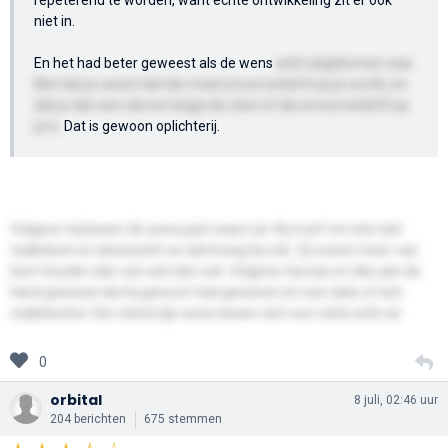
niet in.
En het had beter geweest als de wens
echt uitgekomen was.
Niet dat je wenst dat die meid smoorverliefd op je wordt, en
dat je dan een demon krijgt die doet of die smoorverliefd op
je is.
Dat is gewoon oplichterij.
Volgens mij kwam de wens juist exact uit. Hij vroef om iets niet
realistisch en obsessiefs en dat kreeg hij ook. Zij moest meer van
hem houden dan van wat dan ook. Volgens mij was er niks aan de
hand geweest als hij gewoon had gewenst om een date of iets
realistischer. Die vriend zijn wens kwam niet voor niets echt uit.
0
orbital
8 juli, 02:46 uur
204 berichten
675 stemmen