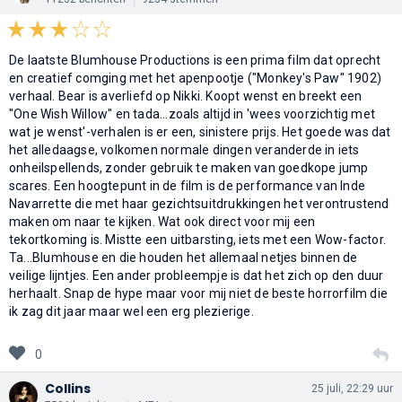
De laatste Blumhouse Productions is een prima film dat oprecht
en creatief comging met het apenpootje ("Monkey's Paw" 1902)
verhaal. Bear is averliefd op Nikki. Koopt wenst en breekt een
"One Wish Willow" en tada...zoals altijd in 'wees voorzichtig met
wat je wenst'-verhalen is er een, sinistere prijs. Het goede was dat
het alledaagse, volkomen normale dingen veranderde in iets
onheilspellends, zonder gebruik te maken van goedkope jump
scares. Een hoogtepunt in de film is de performance van Inde
Navarrette die met haar gezichtsuitdrukkingen het verontrustend
maken om naar te kijken. Wat ook direct voor mij een
tekortkoming is. Mistte een uitbarsting, iets met een Wow-factor.
Ta...Blumhouse en die houden het allemaal netjes binnen de
veilige lijntjes. Een ander probleempje is dat het zich op den duur
herhaalt. Snap de hype maar voor mij niet de beste horrorfilm die
ik zag dit jaar maar wel een erg plezierige.
0
Collins
25 juli, 22:29 uur