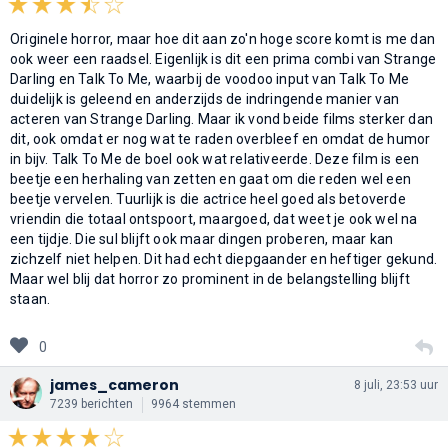
Originele horror, maar hoe dit aan zo'n hoge score komt is me dan
ook weer een raadsel. Eigenlijk is dit een prima combi van Strange
Darling en Talk To Me, waarbij de voodoo input van Talk To Me
duidelijk is geleend en anderzijds de indringende manier van
acteren van Strange Darling. Maar ik vond beide films sterker dan
dit, ook omdat er nog wat te raden overbleef en omdat de humor
in bijv. Talk To Me de boel ook wat relativeerde. Deze film is een
beetje een herhaling van zetten en gaat om die reden wel een
beetje vervelen. Tuurlijk is die actrice heel goed als betoverde
vriendin die totaal ontspoort, maargoed, dat weet je ook wel na
een tijdje. Die sul blijft ook maar dingen proberen, maar kan
zichzelf niet helpen. Dit had echt diepgaander en heftiger gekund.
Maar wel blij dat horror zo prominent in de belangstelling blijft
staan.
0
james_cameron
8 juli, 23:53 uur
7239 berichten
9964 stemmen