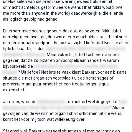
uitvloeiselen van die premisse waren geweest: als een uit
onmacht achteloos geformuleerde wens (that Nikki would love
me more than anyone in the world) daadwerkelijk al die ellende
als logisch gevolg had gehad.
En in sommige scenes gebeurt dat ook: de bezeten Nikki duldt
namelijk geen rivaliteit, dus wordt een onschuldig spelletje al snel
een territoriaal standpunt. En ook wil zij het liefst dat Bear te allen
tijde bij haar blijft, dus
tapet ze de deur dicht en wacht ze hem in
anticipatie roerloos af
. Maar vaker blijft het toch een random
gegeven dat ze zo bizar en onvoorspelbaar handelt: waarom
bijvoorbeeld die
kat als lunch serveren of 's nachts zijn haren
knippen
? Uit liefde? Net iets te vaak kiest Barker voor een bizarre
situatie die niet organisch voortvloeit uit de personages of
premisse maar puur omdat het een treetje hoger is qua
extremiteit.
Jammer, want de
klantenservice
formuleert wel degelijk dat "
just
because you chose this for her, doesn't make it less real.
" Als de
gevolgen van de wens niet organisch voortkomen uit die wens,
komt het voor mij toch wat willekeurig over.
Sfeervol wel. Barker weet veel situaties wel met belichting en