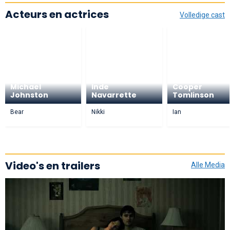
Acteurs en actrices
Volledige cast
Michael
Inde
Cooper
Johnston
Navarrette
Tomlinson
Bear
Nikki
Ian
Video's en trailers
Alle Media