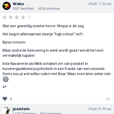
Waku
20 juli, 11:22 uur
5507 berichten
6528 stemmen
Wat een geweldig sinister horror filmpje is dit zeg.
Het begint allemaal een beetje "high school" soft.
Bijna romcom.
Maar zodra de betovering in werk wordt gezet wordt het snel
vermakelijk luguber.
Inde Navarrette als Nikki schakelt om van poeslief in
huiveringwekkend psychotisch in een fractie van een seconde.
Soms zou je wel willen ruilen met Bear. Maar even later zeker niet
😄
4*
0
joolstein
24 juli, 01:39 uur
11232 berichten
9254 stemmen