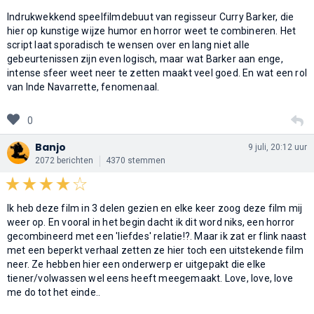
Indrukwekkend speelfilmdebuut van regisseur Curry Barker, die
hier op kunstige wijze humor en horror weet te combineren. Het
script laat sporadisch te wensen over en lang niet alle
gebeurtenissen zijn even logisch, maar wat Barker aan enge,
intense sfeer weet neer te zetten maakt veel goed. En wat een rol
van Inde Navarrette, fenomenaal.
0
Banjo
9 juli, 20:12 uur
2072 berichten
4370 stemmen
Ik heb deze film in 3 delen gezien en elke keer zoog deze film mij
weer op. En vooral in het begin dacht ik dit word niks, een horror
gecombineerd met een 'liefdes' relatie!?. Maar ik zat er flink naast
met een beperkt verhaal zetten ze hier toch een uitstekende film
neer. Ze hebben hier een onderwerp er uitgepakt die elke
tiener/volwassen wel eens heeft meegemaakt. Love, love, love
me do tot het einde..