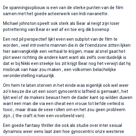
De spanningsopbouw is een van de sterke punten van de film
samen met het goede acteerwerk van Indi navanette .
Michael johnston speelt ook sterk als Bear al neigt zijn loser
potrettering van Bear er wel af en toe erg dik bovenop .
Een red pil perspectief lijkt even een subplot van de film te
worden , veel introverte mannen die in de friendzone zitten lijken
hier aanvangkelijk een verhaal te krijgen, maar al snel gaat het
plot weer richting de andere kant want als zelfs overduidelijk is
dat er bij Nikki een steekje los zit krijgt Bear nog het verwijt dat hij
misbruik van haar zou maken , een volkomen belachelijke
veronderstelling natuurlijk .
Om hem te laten sterven in het einde was eigenlijk ook wel weer
zo'n keuze die uit een soort gynocentric lafheid is gemaakt , het
lijkt wel of de makers bewust hem de dader kant op wilden duwen
want een man die via een cheat een vrouw tot liefde verleid is
toxic , maar draai de sexe rollen om en het zou geen probleem
zijn , ( the craft is hier een voorbeeld van) .
Een goede fantasy thriller die ook als studie over inter sexual
dynamics weer eens laat zien hoe gynocentric onze westerse