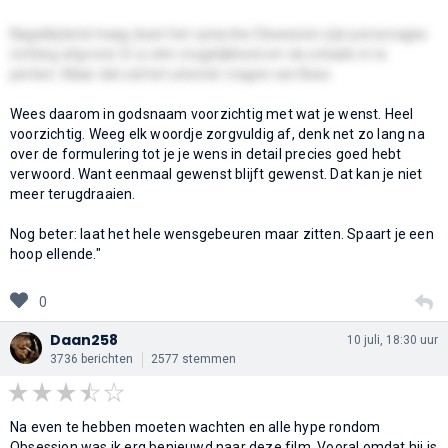
Nagelbijtend traag duwt het cynische Obsession zijn personages
richting afgrond. Er is één mogelijkheid om de schade in te
perken. Maar dat zal het uiterste vragen van Bear.
Wees daarom in godsnaam voorzichtig met wat je wenst. Heel
voorzichtig. Weeg elk woordje zorgvuldig af, denk net zo lang na
over de formulering tot je je wens in detail precies goed hebt
verwoord. Want eenmaal gewenst blijft gewenst. Dat kan je niet
meer terugdraaien.
Nog beter: laat het hele wensgebeuren maar zitten. Spaart je een
hoop ellende."
0
Daan258
10 juli, 18:30 uur
3736 berichten
2577 stemmen
Na even te hebben moeten wachten en alle hype rondom
Obsession was ik erg benieuwd naar deze film. Vooral omdat hij is