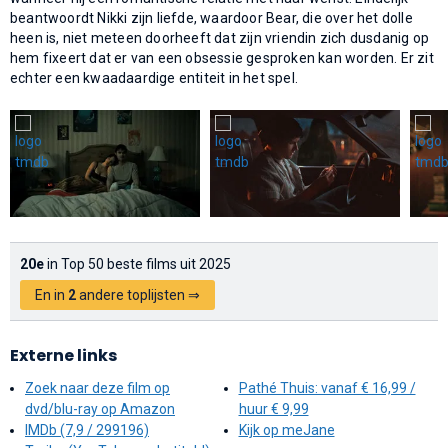
beantwoordt Nikki zijn liefde, waardoor Bear, die over het dolle
heen is, niet meteen doorheeft dat zijn vriendin zich dusdanig op
hem fixeert dat er van een obsessie gesproken kan worden. Er zit
echter een kwaadaardige entiteit in het spel.
20e
in Top 50 beste films uit 2025
En in
2
andere toplijsten ⇒
Externe links
Zoek naar deze film op
Pathé Thuis: vanaf € 16,99 /
dvd/blu-ray op Amazon
huur € 9,99
IMDb (7,9 / 299196)
Kijk op meJane