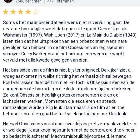
7506 berichten
4471 stemmen
Soms s het maar beter dat een wens niet in vervulling gaat. De
geaarde horrorkijker weet dat maar al te goed. Genrefilms als
Wishmaster (1997), Wish Upon (2017) en La Main du Diable (1943)
laten zien dat het uitspreken van een onbezonnen wens nare
gevolgen kan hebben. In de film Obsession van regisseur en
schrijver Curry Barker draait het ook om een wens die wordt
vervuld met alle kwade gevolgen van dien.
Het basisidee van de film is niet bijster origineel. De kijker ziet al
vroeg aankomen in welke richting het verhaal zich zal bewegen.
Echt verrassen doet de film niet. En toch is Obsession een van de
aangenaamste horrorfilms die ik de afgelopen tijd heb bekeken.
Zo kent Obsession heerlijk groteske momenten die op de
lachspieren werken. Momenten die escaleren en steeds
rampzaliger worden. Erg leuk. Daarnaast is de film af en toe
behoorlijk bruut en gaat het er fysiek heftig aan toe. Ook leuk.
Hoewel Obsession vooral door overdrijving het vermaak zoekt zijn
er wel degelijk aanknopingspunten met de echte wereld te vinden
zo bedacht ik achteraf. Machtsmisbruik bijvoorbeeld. Iemand