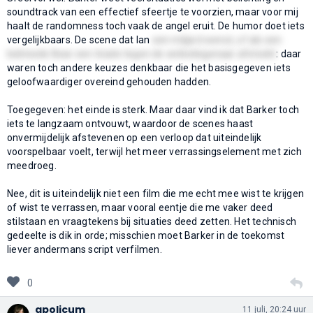
soundtrack van een effectief sfeertje te voorzien, maar voor mij
haalt de randomness toch vaak de angel eruit. De humor doet iets
vergelijkbaars. De scene dat Ian
een miljard wenst, of als een
bebloede Bear een tirade tegen de winkeleigenaar afsteekt
: daar
waren toch andere keuzes denkbaar die het basisgegeven iets
geloofwaardiger overeind gehouden hadden.
Toegegeven: het einde is sterk. Maar daar vind ik dat Barker toch
iets te langzaam ontvouwt, waardoor de scenes haast
onvermijdelijk afstevenen op een verloop dat uiteindelijk
voorspelbaar voelt, terwijl het meer verrassingselement met zich
meedroeg.
Nee, dit is uiteindelijk niet een film die me echt mee wist te krijgen
of wist te verrassen, maar vooral eentje die me vaker deed
stilstaan en vraagtekens bij situaties deed zetten. Het technisch
gedeelte is dik in orde; misschien moet Barker in de toekomst
liever andermans script verfilmen.
0
apolicum
11 juli, 20:24 uur