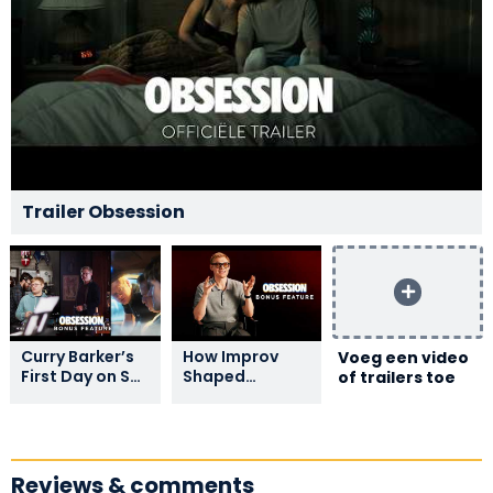
Trailer Obsession
Curry Barker’s
How Improv
Voeg een video
First Day on Set
Shaped
of trailers toe
- Bonus
Obsession -
Feature
Bonus Feature
Reviews & comments