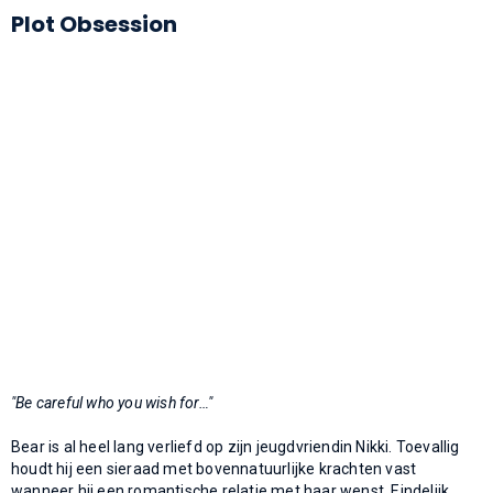
Plot Obsession
"Be careful who you wish for…"
Bear is al heel lang verliefd op zijn jeugdvriendin Nikki. Toevallig
houdt hij een sieraad met bovennatuurlijke krachten vast
wanneer hij een romantische relatie met haar wenst. Eindelijk