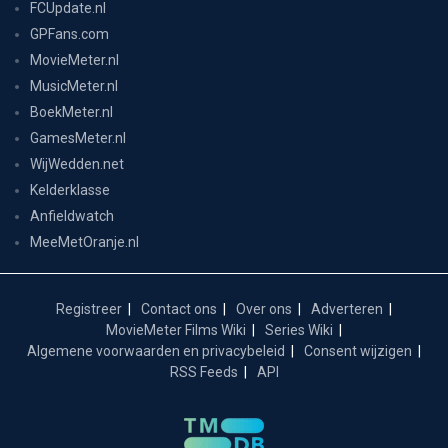
FCUpdate.nl
GPFans.com
MovieMeter.nl
MusicMeter.nl
BoekMeter.nl
GamesMeter.nl
WijWedden.net
Kelderklasse
Anfieldwatch
MeeMetOranje.nl
Registreer
Contact ons
Over ons
Adverteren
MovieMeter Films Wiki
Series Wiki
Algemene voorwaarden en privacybeleid
Consent wijzigen
RSS Feeds
API