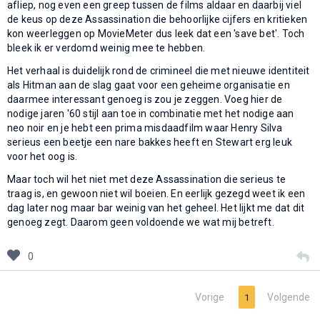
afliep, nog even een greep tussen de films aldaar en daarbij viel
de keus op deze Assassination die behoorlijke cijfers en kritieken
kon weerleggen op MovieMeter dus leek dat een 'save bet'. Toch
bleek ik er verdomd weinig mee te hebben.
Het verhaal is duidelijk rond de crimineel die met nieuwe identiteit
als Hitman aan de slag gaat voor een geheime organisatie en
daarmee interessant genoeg is zou je zeggen. Voeg hier de
nodige jaren '60 stijl aan toe in combinatie met het nodige aan
neo noir en je hebt een prima misdaadfilm waar Henry Silva
serieus een beetje een nare bakkes heeft en Stewart erg leuk
voor het oog is.
Maar toch wil het niet met deze Assassination die serieus te
traag is, en gewoon niet wil boeien. En eerlijk gezegd weet ik een
dag later nog maar bar weinig van het geheel. Het lijkt me dat dit
genoeg zegt. Daarom geen voldoende we wat mij betreft.
0
Vorige
Volgende
1