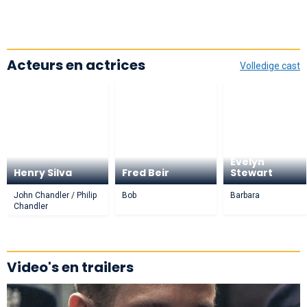
Acteurs en actrices
Volledige cast
Evelyn
Henry Silva
Fred Beir
Stewart
John Chandler / Philip
Bob
Barbara
Chandler
Video's en trailers