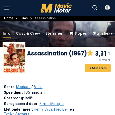
Home
Films
Assassination
Info
Cast & Crew
Stemmen
Kopen
Statistieke
Assassination (1967)
3,31
8 stemmen
+ Mijn stem
Genre:
Misdaad
/
Actie
Speelduur:
105 minuten
Oorsprong:
Italië
Geregisseerd door:
Emilio Miraglia
Met onder meer:
Henry Silva
,
Fred Beir
en
Evelyn Stewart