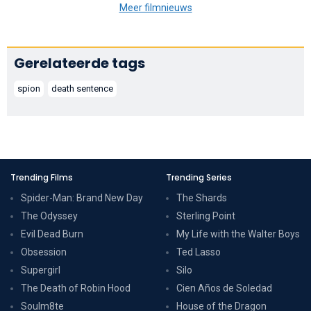
Meer filmnieuws
Gerelateerde tags
spion
death sentence
Trending Films
Trending Series
Spider-Man: Brand New Day
The Shards
The Odyssey
Sterling Point
Evil Dead Burn
My Life with the Walter Boys
Obsession
Ted Lasso
Supergirl
Silo
The Death of Robin Hood
Cien Años de Soledad
Soulm8te
House of the Dragon