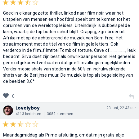
Goed in elkaar gezette thriller, linked naar film noir, waar het
uitspelen van mensen een hoofdrol speelt om te komen tot het
opruimen van de wereldtop leiders. Uiteindelijk is dubbelspel de
kern, waarbij de top buiten schot blijft. Grappig, zgn. broer uit
Afrika met op de achtergrond de muziek van Born Free. Het
straatmoment met de titel van de film in gele letters. Ook
verderop in de film..filmtitel Tomb of torture, Cave of ..............., leuk
bedacht. Silva doet zijn best als onwrikbaar persoon. Het geheel is
geen uitgekauwd verhaal en dat geeft invullings mogelijkheden.
Verder mooie shots van steden in de 60's en indrukwekkende
shots van de Berlijnse muur. De muziek is top als begeleiding van
de beelden 3,6*
0
Lovelyboy
23 juni, 22:43 uur
4113 berichten
3082 stemmen
Maandagmiddag als Prime afsluiting, omdat mijn gratis abje