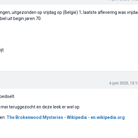
ringen, uitgezonden op vrijdag op (België) 1; laatste aflevering was vrijd
iel uit begin jaren 70.
jt.
6 juni 2020, 15:1
bedoelt.
mei teruggezocht en deze leek er wel op.
ien:
The Brokenwood Mysteries - Wikipedia - en.wikipedia.org