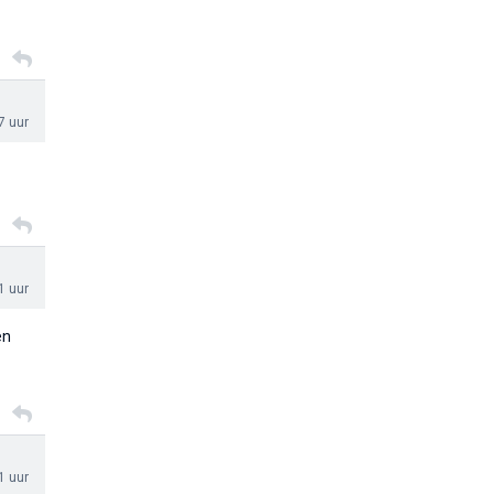
7 uur
1 uur
en
1 uur