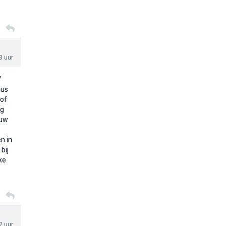
3 uur
V
Dus
 of
ng
ouw
n in
bij
ke
2 uur