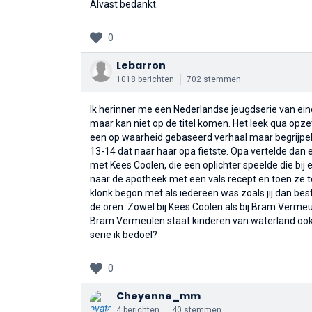
Alvast bedankt.
0
Lebarron
1018 berichten
702 stemmen
Ik herinner me een Nederlandse jeugdserie van ein
maar kan niet op de titel komen. Het leek qua opz
een op waarheid gebaseerd verhaal maar begrijpelij
13-14 dat naar haar opa fietste. Opa vertelde dan e
met Kees Coolen, die een oplichter speelde die bij 
naar de apotheek met een vals recept en toen ze te
klonk begon met als iedereen was zoals jij dan bes
de oren. Zowel bij Kees Coolen als bij Bram Vermeu
Bram Vermeulen staat kinderen van waterland ook n
serie ik bedoel?
0
Cheyenne_mm
4 berichten
40 stemmen