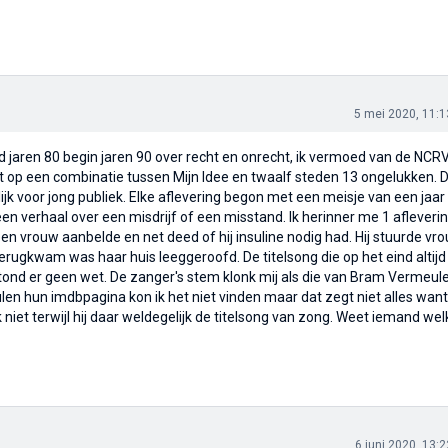
5 mei 2020, 11:1
d jaren 80 begin jaren 90 over recht en onrecht, ik vermoed van de NCR
et op een combinatie tussen Mijn Idee en twaalf steden 13 ongelukken. 
k voor jong publiek. Elke aflevering begon met een meisje van een jaar
en verhaal over een misdrijf of een misstand. Ik herinner me 1 afleveri
een vrouw aanbelde en net deed of hij insuline nodig had. Hij stuurde vr
rugkwam was haar huis leeggeroofd. De titelsong die op het eind altijd
tond er geen wet. De zanger's stem klonk mij als die van Bram Vermeule
len hun imdbpagina kon ik het niet vinden maar dat zegt niet alles want 
iet terwijl hij daar weldegelijk de titelsong van zong. Weet iemand wel
6 juni 2020, 13:2