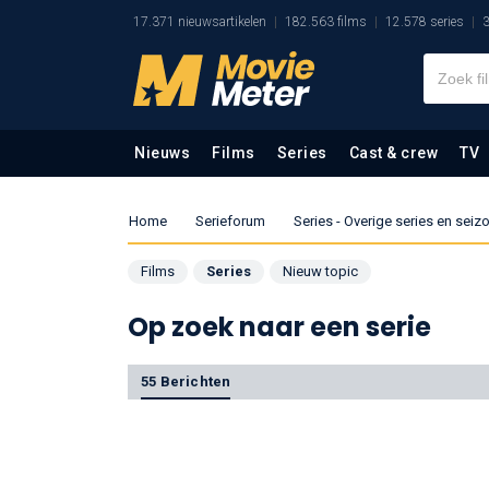
17.371 nieuwsartikelen
182.563 films
12.578 series
3
Nieuws
Films
Series
Cast & crew
TV
Home
Serieforum
Series - Overige series en sei
Films
Series
Nieuw topic
Op zoek naar een serie
55 Berichten