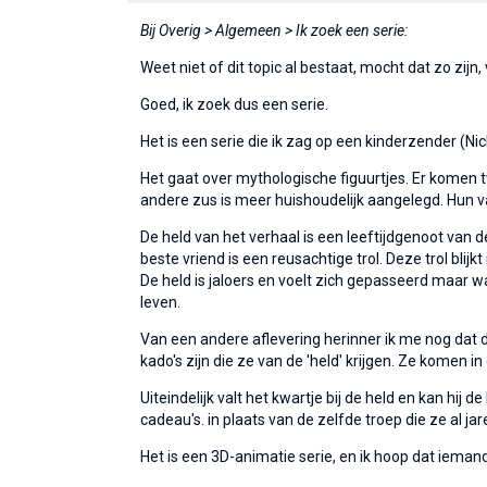
Bij Overig > Algemeen > Ik zoek een serie:
Weet niet of dit topic al bestaat, mocht dat zo zijn
Goed, ik zoek dus een serie.
Het is een serie die ik zag op een kinderzender (N
Het gaat over mythologische figuurtjes. Er komen t
andere zus is meer huishoudelijk aangelegd. Hun v
De held van het verhaal is een leeftijdgenoot van 
beste vriend is een reusachtige trol. Deze trol blijk
De held is jaloers en voelt zich gepasseerd maar wan
leven.
Van een andere aflevering herinner ik me nog dat
kado's zijn die ze van de 'held' krijgen. Ze komen 
Uiteindelijk valt het kwartje bij de held en kan hi
cadeau's. in plaats van de zelfde troep die ze al j
Het is een 3D-animatie serie, en ik hoop dat iemand