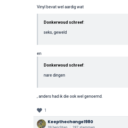
Vinyl bevat wel aardig wat
Donkerwoud schreef
:
seks, geweld
en
Donkerwoud schreef
:
nare dingen
, anders had ik die ook wel genoemd.
1
Keepthechange1980
39 berichten
287 stemmen