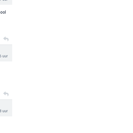
hool
6 uur
8 uur