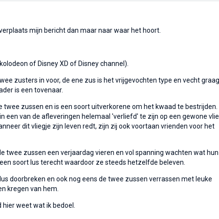
, verplaats mijn bericht dan maar naar waar het hoort.
ickolodeon of Disney XD of Disney channel).
wee zusters in voor, de ene zus is het vrijgevochten type en vecht graag
ader is een tovenaar.
de twee zussen en is een soort uitverkorene om het kwaad te bestrijden. 
t in een van de afleveringen helemaal 'verliefd' te zijn op een gewone vlie
neer dit vliegje zijn leven redt, zijn zij ook voortaan vrienden voor het
 de twee zussen een verjaardag vieren en vol spanning wachten wat hun
in een soort lus terecht waardoor ze steeds hetzelfde beleven.
j de lus doorbreken en ook nog eens de twee zussen verrassen met leuke
aren kregen van hem.
 hier weet wat ik bedoel.