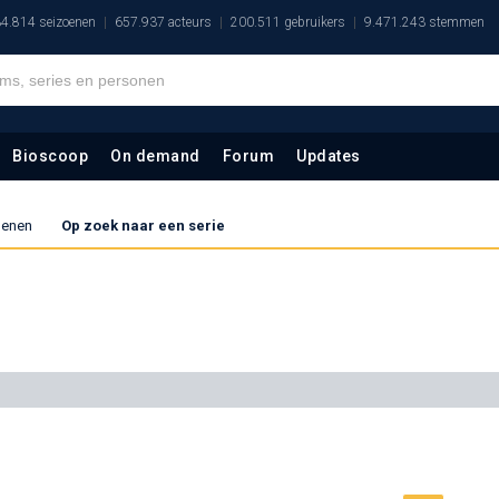
4.814 seizoenen
657.937 acteurs
200.511 gebruikers
9.471.243 stemmen
Bioscoop
On demand
Forum
Updates
zoenen
Op zoek naar een serie