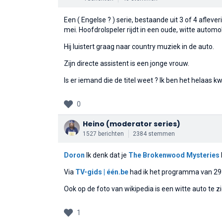
Een ( Engelse ? ) serie, bestaande uit 3 of 4 afleve
mei. Hoofdrolspeler rijdt in een oude, witte automob
Hij luistert graag naar country muziek in de auto.
Zijn directe assistent is een jonge vrouw.
Is er iemand die de titel weet ? Ik ben het helaas kwi
0
Heino
(moderator series)
1527 berichten
2384 stemmen
Doron
Ik denk dat je
The Brokenwood Mysteries
Via
TV-gids | één.be
had ik het programma van 29 
Ook op de foto van wikipedia is een witte auto te z
1