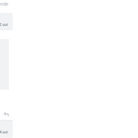
ende
2 uur
4 uur