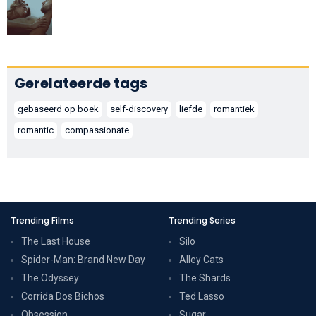
Gerelateerde tags
gebaseerd op boek
self-discovery
liefde
romantiek
romantic
compassionate
Trending Films
Trending Series
The Last House
Silo
Spider-Man: Brand New Day
Alley Cats
The Odyssey
The Shards
Corrida Dos Bichos
Ted Lasso
Obsession
Sugar