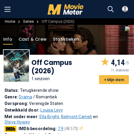
Home
Series
Off Campus (2026)
Info
Cast & Crew
Statistieken
Off Campus
4,14
(2026)
11 stemmen
1 seizoen
+ Mijn stem
Status:
Terugkerende show
Genre:
Drama
/ Romantiek
Oorsprong:
Verenigde Staten
Ontwikkeld door:
Louisa Levy
Met onder meer:
Ella Bright
,
Belmont Cameli
en
Steve Howey
IMDb beoordeling:
7,9
(48.573)