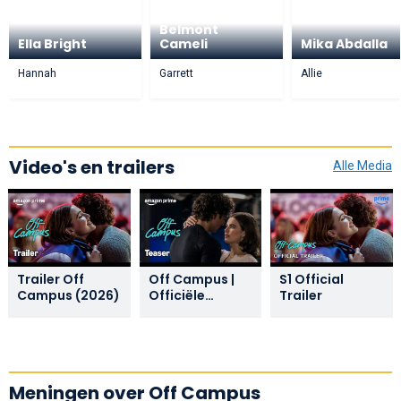
Belmont
Ella Bright
Cameli
Mika Abdalla
Hannah
Garrett
Allie
Video's en trailers
Alle Media
Trailer Off
Off Campus |
S1 Official
Campus (2026)
Officiële
Trailer
Teaser Trailer |
Prime Video NL
Meningen over Off Campus