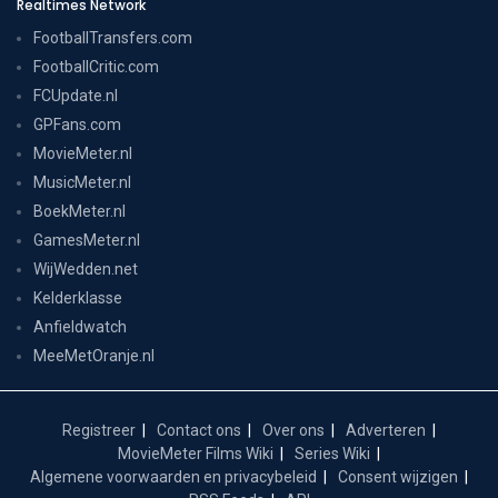
Realtimes Network
FootballTransfers.com
FootballCritic.com
FCUpdate.nl
GPFans.com
MovieMeter.nl
MusicMeter.nl
BoekMeter.nl
GamesMeter.nl
WijWedden.net
Kelderklasse
Anfieldwatch
MeeMetOranje.nl
Registreer
Contact ons
Over ons
Adverteren
MovieMeter Films Wiki
Series Wiki
Algemene voorwaarden en privacybeleid
Consent wijzigen